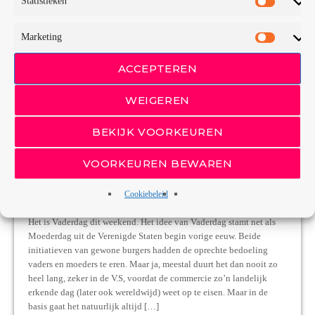
Statistieken
Marketing
ACCEPTEREN
WEIGEREN
BEKIJK VOORKEUREN
NIEUWSOVERZICHT
Plaatnportret: Sometimes you
VOORKEUREN BEWAREN
can’t make it on your own van
U2 door Leo van Krukkert
Cookiebeleid
Het is Vaderdag dit weekend. Het idee van Vaderdag stamt net als
Moederdag uit de Verenigde Staten begin vorige eeuw. Beide
initiatieven van gewone burgers hadden de oprechte bedoeling
vaders en moeders te eren. Maar ja, meestal duurt het dan nooit zo
heel lang, zeker in de V.S, voordat de commercie zo’n landelijk
erkende dag (later ook wereldwijd) weet op te eisen. Maar in de
basis gaat het natuurlijk altijd […]