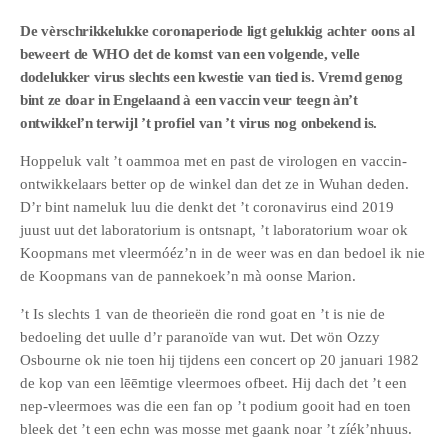
De vèrschrikkelukke coronaperiode ligt gelukkig achter oons al
beweert de WHO det de komst van een volgende, velle
dodelukker virus slechts een kwestie van tied is. Vremd genog
bint ze doar in Engelaand à een vaccin veur teegn àn’t
ontwikkel’n terwijl ’t profiel van ’t virus nog onbekend is.
Hoppeluk valt ’t oammoa met en past de virologen en vaccin-
ontwikkelaars better op de winkel dan det ze in Wuhan deden.
D’r bint nameluk luu die denkt det ’t coronavirus eind 2019
juust uut det laboratorium is ontsnapt, ’t laboratorium woar ok
Koopmans met vleermóéz’n in de weer was en dan bedoel ik nie
de Koopmans van de pannekoek’n mà oonse Marion.
’t Is slechts 1 van de theorieën die rond goat en ’t is nie de
bedoeling det uulle d’r paranoïde van wut. Det wön Ozzy
Osbourne ok nie toen hij tijdens een concert op 20 januari 1982
de kop van een lēēmtige vleermoes ofbeet. Hij dach det ’t een
nep-vleermoes was die een fan op ’t podium gooit had en toen
bleek det ’t een echn was mosse met gaank noar ’t zíék’nhuus.