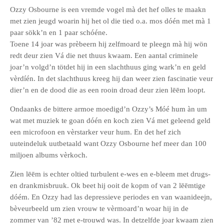
Ozzy Osbourne is een vremde vogel mà det hef olles te maakn
met zien jeugd woarin hij het ol die tied o.a. mos dóén met mà 1
paar sökk’n en 1 paar schóéne.
Toene 14 joar was prèbeern hij zelfmoard te pleegn mà hij wön
redt deur zien Vá die net thuus kwaam. Een aantal criminele
joar’n volgd’n tötdet hij in een slachthuus ging wark’n en geld
vèrdíén. In det slachthuus kreeg hij dan weer zien fascinatie veur
dier’n en de dood die as een rooin droad deur zien lēēm loopt.
Ondaanks de bittere armoe moedigd’n Ozzy’s Móé hum àn um
wat met muziek te goan dóén en koch zien Vá met geleend geld
een microfoon en vèrstarker veur hum. En det hef zich
uuteindeluk uutbetaald want Ozzy Osbourne hef meer dan 100
miljoen albums vèrkoch.
Zien lēēm is echter oltied turbulent e-wes en e-bleem met drugs-
en drankmisbruuk. Ok beet hij ooit de kopm of van 2 lēēmtige
dóém. En Ozzy had las depressieve periodes en van waanideejn,
bèveurbeeld um zien vrouw te vèrmoard’n woar hij in de
zommer van ’82 met e-trouwd was. In detzelfde joar kwaam zien