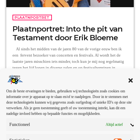
PLAATNPORTRET
Plaatnportret: Into the pit van
Testament door Erik Bloeme
Al sinds het midden van de jaren 80 van de vorige eeuw ben ik
een fervent bezoeker van concerten en festivals. Al wordt het de
laatste jaren misschien iets minder, toch kun je mij nog regelmatig
tegen het lijf lopen in diverse zalen en op festivalterreinen in
Nederland. In Nederland ja, want de grens steek ik zelden of nooit
over om mijn geliefde muziek live te aanschouwen. Twee […]
today
26 — 06
152
7
2
Om de beste ervaringen te bieden, gebruiken wij technologieën zoals cookies om
informatie over je apparaat op te slaan en/of te raadplegen. Door in te stemmen met
deze technologieën kunnen wij gegevens zoals surfgedrag of unieke ID's op deze site
verwerken. Als je geen toestemming geeft of uw toestemming intrekt, kan dit een
nadelige invloed hebben op bepaalde functies en mogelijkheden.
insert_link
Functioneel
Altijd actief