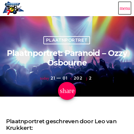
menu
PLAATNPORTRET
Plaatnportret: Paranoid – Ozzy
Osbourne
21 — 01
202
2
today
share
email
2
Plaatnportret geschreven door Leo van
Krukkert: