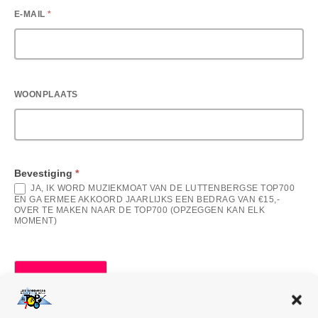
A
R
K
E-MAIL
*
A
N
M
M
A
O
A
A
M
T
WOONPLAATS
Bevestiging
*
JA, IK WORD MUZIEKMOAT VAN DE LUTTENBERGSE TOP700
EN GA ERMEE AKKOORD JAARLIJKS EEN BEDRAG VAN €15,-
OVER TE MAKEN NAAR DE TOP700 (OPZEGGEN KAN ELK
MOMENT)
VERZENDEN