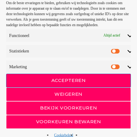
Om de beste ervaringen te bieden, gebruiken wij technologieën zoals cookies om
informatie over je apparaat op te slaan en/of te raadplegen. Door in te stemmen met
Betaling
deze technologieën kunnen wij gegevens zoals surfgedrag of unieke ID's op deze site
verwerken. Als je geen toestemming geeft of uw toestemming intrekt, kan dit een
nadelige invloed hebben op bepaalde functies en mogelijkheden.
Er zijn twee mogelijkheden om te betalen. Mogelijkheid 1 is het
zelf overboeken van €15,- naar de rekening van
Functioneel
Altijd actief
Gemeenschapscentrum Elckerlyc Luttenberg.
Mogelijkheid 2 is betalen middels een betaalverzoek. Scan
Statistieken
hiervoor de QR code of klik op de QR code, die hieronder is
weergegeven en het geldbedrag wordt automatisch van uw
Marketing
rekening naar de rekening van Elckerlyc overgemaakt.
ACCEPTEREN
Vragen? Laat het ons gerust weten via:
info@luttenbergtop700.nl
WEIGEREN
We helpen u graag!
BEKIJK VOORKEUREN
Vergeet niet ook je gegevens op het aanmeldformulier in te
vullen.
VOORKEUREN BEWAREN
Cookiebeleid