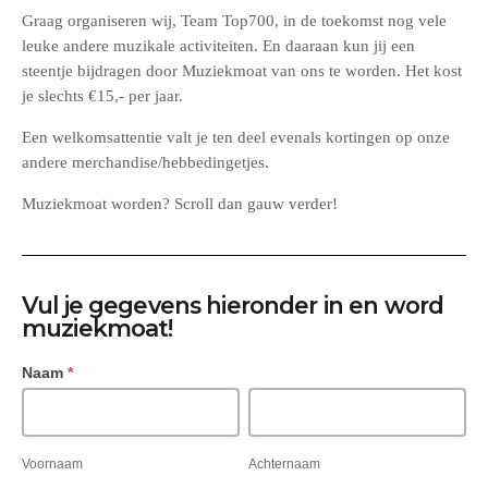
Graag organiseren wij, Team Top700, in de toekomst nog vele
leuke andere muzikale activiteiten. En daaraan kun jij een
steentje bijdragen door Muziekmoat van ons te worden. Het kost
je slechts €15,- per jaar.
Een welkomsattentie valt je ten deel evenals kortingen op onze
andere merchandise/hebbedingetjes.
Muziekmoat worden? Scroll dan gauw verder!
Vul je gegevens hieronder in en word
muziekmoat!
M
Naam
*
U
V
A
O
C
Z
O
H
I
R
T
Voornaam
Achternaam
E
N
E