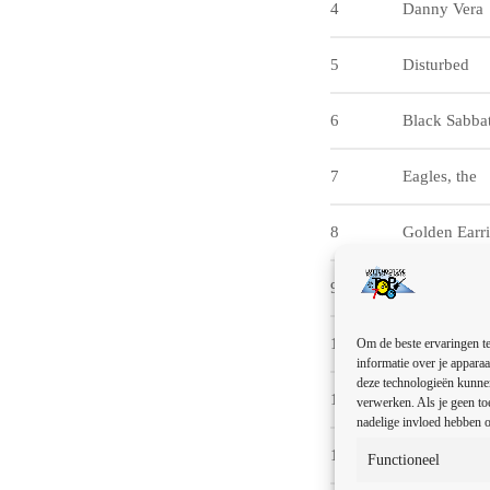
4
Danny Vera
5
Disturbed
6
Black Sabba
7
Eagles, the
8
Golden Earr
9
Iron Maiden
10
Boudewijn d
Om de beste ervaringen te
informatie over je apparaa
deze technologieën kunnen
11
Metallica
verwerken. Als je geen to
nadelige invloed hebben o
12
Dire Straits
Functioneel