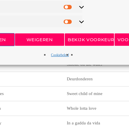
Highway to hell
Nothing else matters
Bohemian Rhapsody
EN
WEIGEREN
BEKIJK VOORKEUREN
VOO
eld
Het dorp
Cookiebeleid
Smoke on the water
Deurdonderen
es
Sweet child of mine
n
Whole lotta love
y
In a gadda da vida