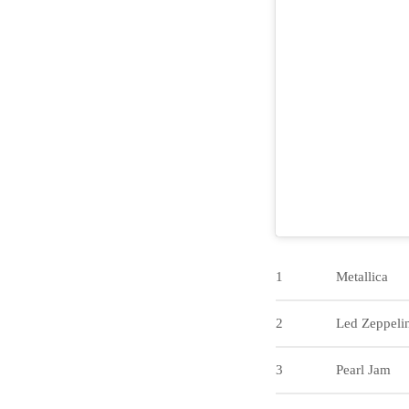
1
Metallica
2
Led Zeppeli
3
Pearl Jam