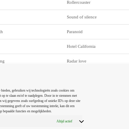
Rollercoaster
Sound of silence
th
Paranoid
Hotel California
ing
Radar love
Run to the hills
e Groot
Avond
 bieden, gebruiken wij technologieën zoals cookies om
t op te slaan en/of te raadplegen. Door in te stemmen met
 wij gegevens zoals surfgedrag of unieke ID's op deze site
Master of puppets
estemming geeft of uw toestemming intrekt, kan dit een
p bepaalde functies en mogelijkheden.
Sultans of swing
Altijd actief