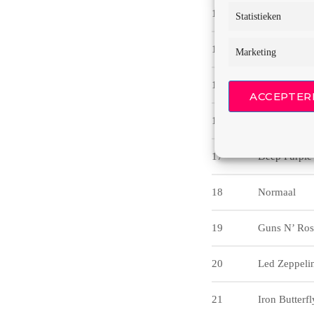
13
AC/DC
Statistieken
14
Metallica
Marketing
15
Queen
ACCEPTER
16
Wim Sonnev
17
Deep Purple
18
Normaal
19
Guns N’ Ros
20
Led Zeppeli
21
Iron Butterfl