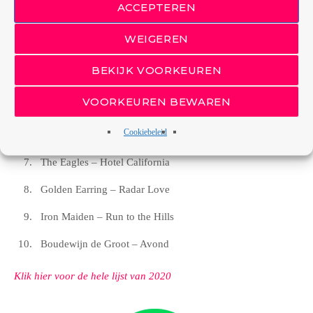
ACCEPTEREN
Led Zeppelin – Stairway to Heaven
WEIGEREN
Pearl Jam – Black
BEKIJK VOORKEUREN
Danny Vera – Rollercoaster
VOORKEUREN BEWAREN
Disturbed – Sound of Silence
Cookiebeleid
Black Sabbath – Paranoid
The Eagles – Hotel California
Golden Earring – Radar Love
Iron Maiden – Run to the Hills
Boudewijn de Groot – Avond
Klik hier voor de hele lijst van 2020