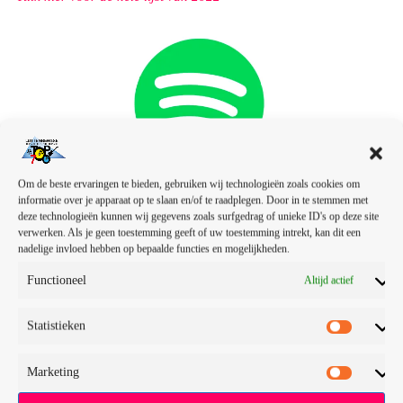
Om de beste ervaringen te bieden, gebruiken wij technologieën zoals cookies om
informatie over je apparaat op te slaan en/of te raadplegen. Door in te stemmen met
deze technologieën kunnen wij gegevens zoals surfgedrag of unieke ID's op deze site
verwerken. Als je geen toestemming geeft of uw toestemming intrekt, kan dit een
nadelige invloed hebben op bepaalde functies en mogelijkheden.
Functioneel
Altijd actief
Klik hier
om de lijst op Spotify te luisteren!
Statistieken
De Top 10 van de Top 700 (2020)
Marketing
Metallica – One