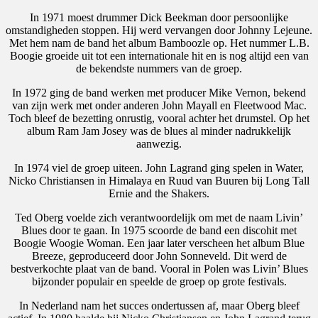
In 1971 moest drummer Dick Beekman door persoonlijke
omstandigheden stoppen. Hij werd vervangen door Johnny Lejeune.
Met hem nam de band het album Bamboozle op. Het nummer L.B.
Boogie groeide uit tot een internationale hit en is nog altijd een van
de bekendste nummers van de groep.
In 1972 ging de band werken met producer Mike Vernon, bekend
van zijn werk met onder anderen John Mayall en Fleetwood Mac.
Toch bleef de bezetting onrustig, vooral achter het drumstel. Op het
album Ram Jam Josey was de blues al minder nadrukkelijk
aanwezig.
In 1974 viel de groep uiteen. John Lagrand ging spelen in Water,
Nicko Christiansen in Himalaya en Ruud van Buuren bij Long Tall
Ernie and the Shakers.
Ted Oberg voelde zich verantwoordelijk om met de naam Livin’
Blues door te gaan. In 1975 scoorde de band een discohit met
Boogie Woogie Woman. Een jaar later verscheen het album Blue
Breeze, geproduceerd door John Sonneveld. Dit werd de
bestverkochte plaat van de band. Vooral in Polen was Livin’ Blues
bijzonder populair en speelde de groep op grote festivals.
In Nederland nam het succes ondertussen af, maar Oberg bleef