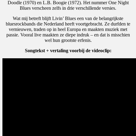
Doodle (1970) en L.B. Boogie (1972). Het nummer One Night
Blues verscheen zelfs in drie verschillende versies.
Wat mij betreft blijft Livin’ Blues een van de belangrijkste
bluesrockbands die Nederland heeft voortgebracht. Ze durfden te
vernieuwen, traden op in heel Europa en maakten muziek met
passie. Vooral live maakten ze diepe indruk – en dat is misschien
wel hun grootste erfenis.
Songtekst + vertaling voorbij de videoclip: