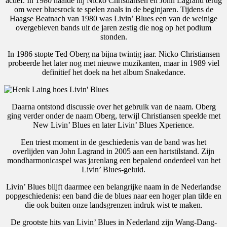
actief. In 1980 haalde hij Nicko Christiansen en John Lagrand terug
om weer bluesrock te spelen zoals in de beginjaren. Tijdens de
Haagse Beatnach van 1980 was Livin’ Blues een van de weinige
overgebleven bands uit de jaren zestig die nog op het podium
stonden.
In 1986 stopte Ted Oberg na bijna twintig jaar. Nicko Christiansen
probeerde het later nog met nieuwe muzikanten, maar in 1989 viel
definitief het doek na het album Snakedance.
Daarna ontstond discussie over het gebruik van de naam. Oberg
ging verder onder de naam Oberg, terwijl Christiansen speelde met
New Livin’ Blues en later Livin’ Blues Xperience.
Een triest moment in de geschiedenis van de band was het
overlijden van John Lagrand in 2005 aan een hartstilstand. Zijn
mondharmonicaspel was jarenlang een bepalend onderdeel van het
Livin’ Blues-geluid.
Livin’ Blues blijft daarmee een belangrijke naam in de Nederlandse
popgeschiedenis: een band die de blues naar een hoger plan tilde en
die ook buiten onze landsgrenzen indruk wist te maken.
De grootste hits van Livin’ Blues in Nederland zijn Wang-Dang-