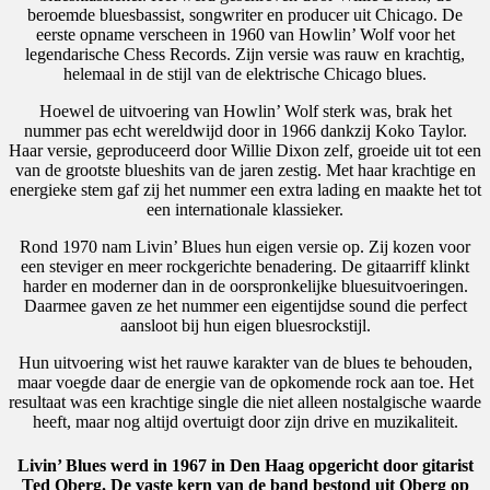
beroemde bluesbassist, songwriter en producer uit Chicago. De
eerste opname verscheen in 1960 van Howlin’ Wolf voor het
legendarische Chess Records. Zijn versie was rauw en krachtig,
helemaal in de stijl van de elektrische Chicago blues.
Hoewel de uitvoering van Howlin’ Wolf sterk was, brak het
nummer pas echt wereldwijd door in 1966 dankzij Koko Taylor.
Haar versie, geproduceerd door Willie Dixon zelf, groeide uit tot een
van de grootste blueshits van de jaren zestig. Met haar krachtige en
energieke stem gaf zij het nummer een extra lading en maakte het tot
een internationale klassieker.
Rond 1970 nam Livin’ Blues hun eigen versie op. Zij kozen voor
een steviger en meer rockgerichte benadering. De gitaarriff klinkt
harder en moderner dan in de oorspronkelijke bluesuitvoeringen.
Daarmee gaven ze het nummer een eigentijdse sound die perfect
aansloot bij hun eigen bluesrockstijl.
Hun uitvoering wist het rauwe karakter van de blues te behouden,
maar voegde daar de energie van de opkomende rock aan toe. Het
resultaat was een krachtige single die niet alleen nostalgische waarde
heeft, maar nog altijd overtuigt door zijn drive en muzikaliteit.
Livin’ Blues
werd in 1967 in Den Haag opgericht door gitarist
Ted Oberg. De vaste kern van de band bestond uit Oberg op