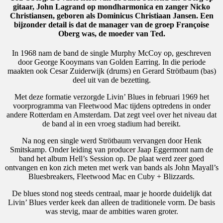
gitaar, John Lagrand op mondharmonica en zanger Nicko
Christiansen, geboren als Dominicus Christiaan Jansen. Een
bijzonder detail is dat de manager van de groep Françoise
Oberg was, de moeder van Ted.
In 1968 nam de band de single Murphy McCoy op, geschreven
door George Kooymans van Golden Earring. In die periode
maakten ook Cesar Zuiderwijk (drums) en Gerard Strötbaum (bas)
deel uit van de bezetting.
Met deze formatie verzorgde Livin’ Blues in februari 1969 het
voorprogramma van Fleetwood Mac tijdens optredens in onder
andere Rotterdam en Amsterdam. Dat zegt veel over het niveau dat
de band al in een vroeg stadium had bereikt.
Na nog een single werd Strötbaum vervangen door Henk
Smitskamp. Onder leiding van producer Jaap Eggermont nam de
band het album Hell’s Session op. De plaat werd zeer goed
ontvangen en kon zich meten met werk van bands als John Mayall’s
Bluesbreakers, Fleetwood Mac en Cuby + Blizzards.
De blues stond nog steeds centraal, maar je hoorde duidelijk dat
Livin’ Blues verder keek dan alleen de traditionele vorm. De basis
was stevig, maar de ambities waren groter.