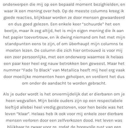
onderwerpen die mij op een bepaald moment bezighielden, en
waar ik een mening over heb. Op de meeste columns kreeg ik
goede reacties, blijkbaar worden ze door mensen gewaardeerd
en dus goed gelezen. Een enkele keer “schuurde” het een
beetje, maar ik zeg altijd, het is mijn eigen mening die ik aan
het papier toevertrouw, en ik dwing niemand om het met mijn
standpunten eens te zijn, of om überhaupt mijn columns te
moeten lezen. De column die zich hier ontvouwd is voor mij
een zeer persoonlijke, met een onderwerp waarmee ik helaas
een paar keer heel erg nauw betrokken ben geweest. Maar het
nummer “Fade To Black” van Metallica heeft mij heel erg vaak
door moeilijke momenten heen geholpen, en verdient het dus
om onder de aandacht te worden gebracht.
Als je ouder wordt is het onvermijdelijk dat er dierbaren om je
heen wegvallen. Mijn beide ouders zijn op een respectabele
leeftijd allebei heel vredig gestorven, voor hen beide was het
leven “klaar”. Helaas heb ik ook voor mij enkele zeer dierbare
mensen verloren door een zelfverkozen dood. Het leven was
blijkbaar te zwaar voor ze, zodat de hoopvolle rust van een