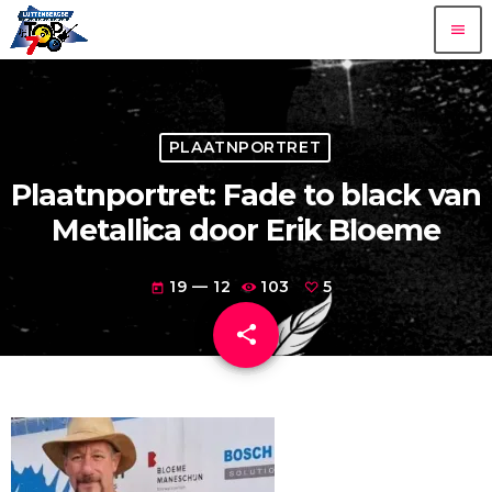
menu
PLAATNPORTRET
Plaatnportret: Fade to black van
Metallica door Erik Bloeme
19 — 12
103
5
today
share
email
5