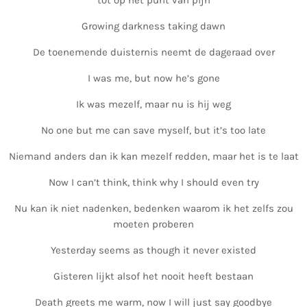
tot op het punt van pijn
Growing darkness taking dawn
De toenemende duisternis neemt de dageraad over
I was me, but now he’s gone
Ik was mezelf, maar nu is hij weg
No one but me can save myself, but it’s too late
Niemand anders dan ik kan mezelf redden, maar het is te laat
Now I can’t think, think why I should even try
Nu kan ik niet nadenken, bedenken waarom ik het zelfs zou
moeten proberen
Yesterday seems as though it never existed
Gisteren lijkt alsof het nooit heeft bestaan
Death greets me warm, now I will just say goodbye