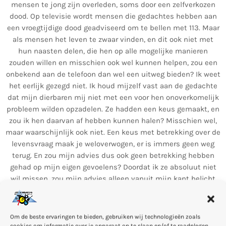
mensen te jong zijn overleden, soms door een zelfverkozen
dood. Op televisie wordt mensen die gedachtes hebben aan
een vroegtijdige dood geadviseerd om te bellen met 113. Maar
als mensen het leven te zwaar vinden, en dit ook niet met
hun naasten delen, die hen op alle mogelijke manieren
zouden willen en misschien ook wel kunnen helpen, zou een
onbekend aan de telefoon dan wel een uitweg bieden? Ik weet
het eerlijk gezegd niet. Ik houd mijzelf vast aan de gedachte
dat mijn dierbaren mij niet met een voor hen onoverkomelijk
probleem wilden opzadelen. Ze hadden een keus gemaakt, en
zou ik hen daarvan af hebben kunnen halen? Misschien wel,
maar waarschijnlijk ook niet. Een keus met betrekking over de
levensvraag maak je weloverwogen, er is immers geen weg
terug. En zou mijn advies dus ook geen betrekking hebben
gehad op mijn eigen gevoelens? Doordat ik ze absoluut niet
wil missen, zou mijn advies alleen vanuit mijn kant belicht
worden. En dat is denk ik de reden dat mensen zich niet
melden bij hun naasten met een dergelijke vraag, we zullen
immers nooit hun kant kiezen? Doordat we zelfdoding
Om de beste ervaringen te bieden, gebruiken wij technologieën zoals
natuurlijk ten koste van alles willen voorkomen, zullen we
cookies om informatie over je apparaat op te slaan en/of te raadplegen.