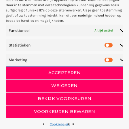
Door in te stemmen met deze technologieën kunnen wij gegevens zoals
duidelijk geen objectief antwoord kunnen geven, maar
surfgedrag of unieke ID's op deze site verwerken. Als je geen toestemming
misschien egoïstisch alleen onze eigen gevoelens laten
geeft of uw toestemming intrekt, kan dit een nadelige invloed hebben op
meespelen, en hun gevoelens dan naar de achtergrond
bepaalde functies en mogelijkheden.
duwen.
Functioneel
Altijd actief
Statistieken
Marketing
ACCEPTEREN
WEIGEREN
BEKIJK VOORKEUREN
VOORKEUREN BEWAREN
Cookiebeleid