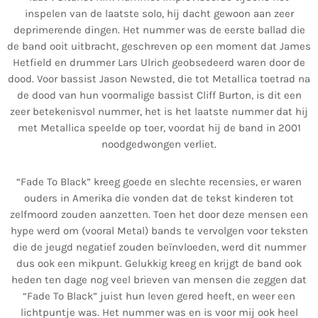
inspelen van de laatste solo, hij dacht gewoon aan zeer
deprimerende dingen. Het nummer was de eerste ballad die
de band ooit uitbracht, geschreven op een moment dat James
Hetfield en drummer Lars Ulrich geobsedeerd waren door de
dood. Voor bassist Jason Newsted, die tot Metallica toetrad na
de dood van hun voormalige bassist Cliff Burton, is dit een
zeer betekenisvol nummer, het is het laatste nummer dat hij
met Metallica speelde op toer, voordat hij de band in 2001
noodgedwongen verliet.
“Fade To Black” kreeg goede en slechte recensies, er waren
ouders in Amerika die vonden dat de tekst kinderen tot
zelfmoord zouden aanzetten. Toen het door deze mensen een
hype werd om (vooral Metal) bands te vervolgen voor teksten
die de jeugd negatief zouden beïnvloeden, werd dit nummer
dus ook een mikpunt. Gelukkig kreeg en krijgt de band ook
heden ten dage nog veel brieven van mensen die zeggen dat
“Fade To Black” juist hun leven gered heeft, en weer een
lichtpuntje was. Het nummer was en is voor mij ook heel