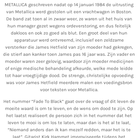
METALLICA geschreven nadat op 14 januari 1984 de uitrusting
van Metallica werd gestolen uit een vrachtwagen in Boston.
De band zat toen al in zwaar weer, ze waren uit het huis van
hun manager gezet wegens ordeverstoring, en dus feitelijk
dakloos en ook zo goed als blut. Een groot deel van hun
apparatuur werd ontvreemd, inclusief een zeldzame
versterker die James Hetfield van zijn moeder had gekregen,
die stierf aan kanker toen James pas 16 jaar was. Zijn vader en
moeder waren zeer gelovig, waardoor zijn moeder medicijnen
of enige medische behandeling afkeurde, welke mede leidde
tot haar vroegtijdige dood. De strenge, christelijke opvoeding
was voor James Hetfield meerdere malen een voedingsbron
voor teksten voor Metallica.
Het nummer “Fade To Black” gaat over de vraag of dit leven de
moeite waard is om te leven, en de wens om dood te zijn. Op
het laatst realiseert de persoon zich in het nummer dat het
leven te mooi is om los te laten, maar dan is het al te laat,
“Niemand anders dan ik kan mezelf redden, maar het is te
laat”. Gitarist Kirk Hammet improviseerde tijdens het