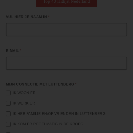
Top 40 Hitlijst Nederland
S
VUL HIER JE NAAM IN
*
T
E
M
M
E
E-MAIL
*
N
2
0
2
6
MIJN CONNECTIE MET LUTTENBERG
*
IK WOON ER
IK WERK ER
IK HEB FAMILIE EN/OF VRIENDEN IN LUTTENBERG
IK KOM ER REGELMATIG IN DE KROEG