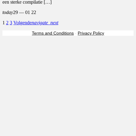
een sterke compilatie […]
today
29 — 01
22
1
2
3
Volgende
navigate_next
Terms and Conditions
-
Privacy Policy