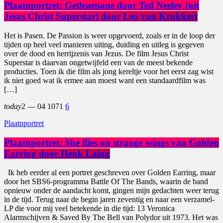
Plaatnportret: Gethsemane door Ted Neeley (uit
Jesus Christ Superstar) door Leo van Krukkert
Het is Pasen. De Passion is weer opgevoerd, zoals er in de loop der
tijden op heel veel manieren uiting, duiding en uitleg is gegeven
over de dood en herrijzenis van Jezus. De film Jesus Christ
Superstar is daarvan ongetwijfeld een van de meest bekende
producties. Toen ik die film als jong kereltje voor het eerst zag wist
ik niet goed wat ik ermee aan moest want een standaardfilm was
[…]
today
2 — 04
107
1
6
Plaatnportret
Plaatnportret: She flies on strange wings van Golden
Earring door Henk Laing
Ik heb eerder al een portret geschreven over Golden Earring, maar
door het SBS6-programma Battle Of The Bands, waarin de band
opnieuw onder de aandacht komt, gingen mijn gedachten weer terug
in de tijd. Terug naar de begin jaren zeventig en naar een verzamel-
LP die voor mij veel betekende in die tijd: 13 Veronica
Alarmschijven & Saved By The Bell van Polydor uit 1973. Het was