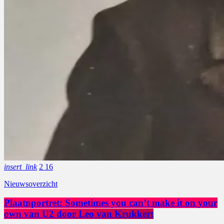
insert_link
2
16
Nieuwsoverzicht
Plaatnportret: Sometimes you can’t make it on your
own van U2 door Leo van Krukkert