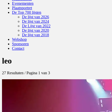
Evenementen
Plaatnportret
De Top 700 lijsten
De lijst van 2026
De lijst van 2024
De Lijst van 2022
De lijst van 2020
De lijst van 2018
Webshop
Sponsoren
Contact
leo
27 Resultaten / Pagina 1 van 3