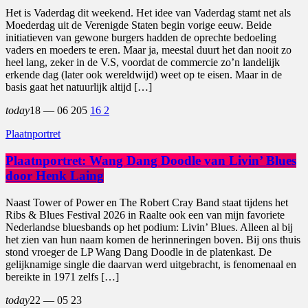
Het is Vaderdag dit weekend. Het idee van Vaderdag stamt net als
Moederdag uit de Verenigde Staten begin vorige eeuw. Beide
initiatieven van gewone burgers hadden de oprechte bedoeling
vaders en moeders te eren. Maar ja, meestal duurt het dan nooit zo
heel lang, zeker in de V.S, voordat de commercie zo’n landelijk
erkende dag (later ook wereldwijd) weet op te eisen. Maar in de
basis gaat het natuurlijk altijd […]
today
18 — 06
205
16
2
Plaatnportret
Plaatnportret: Wang Dang Doodle van Livin’ Blues
door Henk Laing
Naast Tower of Power en The Robert Cray Band staat tijdens het
Ribs & Blues Festival 2026 in Raalte ook een van mijn favoriete
Nederlandse bluesbands op het podium: Livin’ Blues. Alleen al bij
het zien van hun naam komen de herinneringen boven. Bij ons thuis
stond vroeger de LP Wang Dang Doodle in de platenkast. De
gelijknamige single die daarvan werd uitgebracht, is fenomenaal en
bereikte in 1971 zelfs […]
today
22 — 05
23