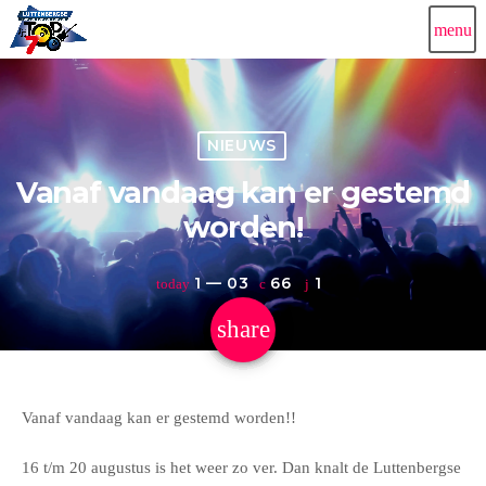
menu
NIEUWS
Vanaf vandaag kan er gestemd
worden!
1 — 03
66
1
today
share
email
1
Vanaf vandaag kan er gestemd worden!!
16 t/m 20 augustus is het weer zo ver. Dan knalt de Luttenbergse