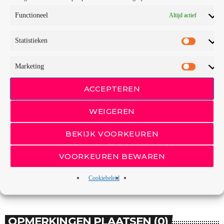
Functioneel
Altijd actief
GESCHREVEN DOOR
REDACTIE TOP700
Statistieken
Marketing
email
ACCEPTEREN
RATE IT
WEIGEREN
BEKIJK VOORKEUREN
VOORKEUREN BEWAREN
Cookiebeleid
OPMERKINGEN PLAATSEN (0)