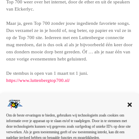
Top 700 weer over het internet, door de ether en uit de speakers
van Elckerlyc.
Maar ja, geen Top 700 zonder jouw ingediende favoriete songs.
Dus verzamel ze in je hoofd of, nog beter, op papier en vul ze in
op de Top 700 site. Iedereen met een Luttenbergse connectie
mag meedoen, dat is dus ook al als je bijvoorbeeld één keer door
ons donders mooie dorp bent gereden. Óf … als je naar één van
onze vorige evenementen hebt geluisterd.
De stembus is open van 1 maart tot 1 juni.
https://www.luttenbergtop700.nl/
Via deze site kun je trouwens ook ‘Muziekmoat’ van alle door
ons prachtige georganiseerde evenementen worden. Ik zou
zeggen: “Doen!!” We verwelkomen je met een leuke attentie!!
Om de beste ervaringen te bieden, gebruiken wij technologieën zoals cookies om
informatie over je apparaat op te slaan en/of te raadplegen. Door in te stemmen met
deze technologieën kunnen wij gegevens zoals surfgedrag of unieke ID's op deze site
verwerken. Als je geen toestemming geeft of uw toestemming intrekt, kan dit een
nadelige invloed hebben op bepaalde functies en mogelijkheden.