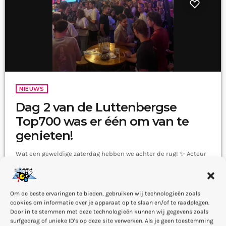
NIEUWS
Dag 2 van de Luttenbergse
Top700 was er één om van te
genieten!
Wat een geweldige zaterdag hebben we achter de rug! ✨ Acteur
Laus Steenbeke schoof aan bij Wouter en Rob. We kregen een
mooi inkijkje in zijn leven én natuurlijk zijn favoriete muziek. 🎨
De kunstgalerij blijft een echte blikvanger. Heb je hem nog niet
today
2 — 08
68
Om de beste ervaringen te bieden, gebruiken wij technologieën zoals
gezien? Kom gerust langs en laat je verrassen! ❤️ Een bijzonder
cookies om informatie over je apparaat op te slaan en/of te raadplegen.
moment was het afscheid van Joop en Gretha. Na vijf edities
Door in te stemmen met deze technologieën kunnen wij gegevens zoals
nemen zij afscheid van […]
surfgedrag of unieke ID's op deze site verwerken. Als je geen toestemming