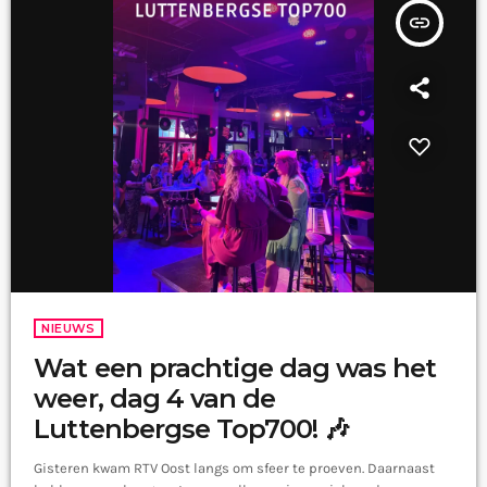
insert_link
NIEUWS
Wat een prachtige dag was het
weer, dag 4 van de
Luttenbergse Top700! 🎶
Gisteren kwam RTV Oost langs om sfeer te proeven. Daarnaast