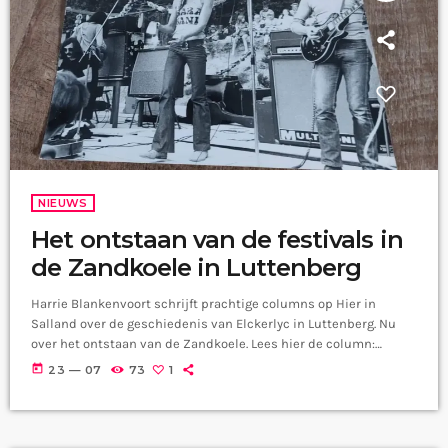
NIEUWS
Het ontstaan van de festivals in
de Zandkoele in Luttenberg
Harrie Blankenvoort schrijft prachtige columns op Hier in
Salland over de geschiedenis van Elckerlyc in Luttenberg. Nu
over het ontstaan van de Zandkoele. Lees hier de column:
https://hierinsalland.nl/het-ontstaan-van-de-festivals-in-de-
today
23 — 07
73
1
zandkoele-in-luttenberg/