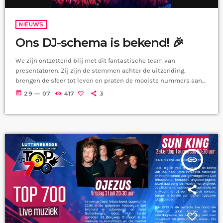
NIEUWS
Ons DJ-schema is bekend! 🎉
We zijn ontzettend blij met dit fantastische team van
presentatoren. Zij zijn de stemmen achter de uitzending,
brengen de sfeer tot leven en praten de mooiste nummers aan
elkaar. Aanstaande vrijdag is het zover! En we beginnen dan met
today
29 — 07
417
3
Erik & Raymond. Alle informatie over deze editie vind je hier:
https://www.luttenbergtop700.nl/de-luttenbergse-top700-
2026/
insert_link