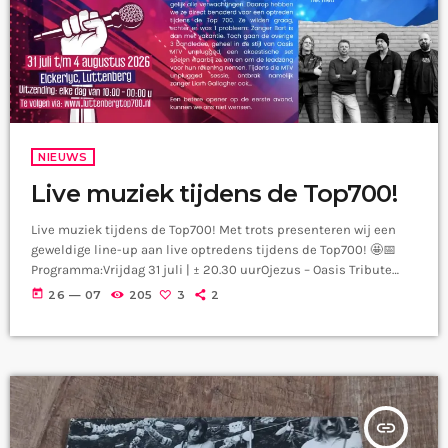
NIEUWS
Live muziek tijdens de Top700!
Live muziek tijdens de Top700! Met trots presenteren wij een
geweldige line-up aan live optredens tijdens de Top700! 🤩📅
Programma:Vrijdag 31 juli | ± 20.30 uurOjezus – Oasis Tribute
BandZaterdag 1 augustus | ± 20.30 uurSun King – The Cult
today
26 — 07
205
3
2
Tribute BandZondag 2 augustus | ± 16.00 uurErik
NeimeijerZondag 2 augustus | ± 20.30 uurFemme
FataleMaandag 3 augustus | ± 20.30 uurSanne Holterman🎟️
Gratis toegang⏱️ Optredens van ongeveer 20 minutenKom
gezellig […]
insert_link