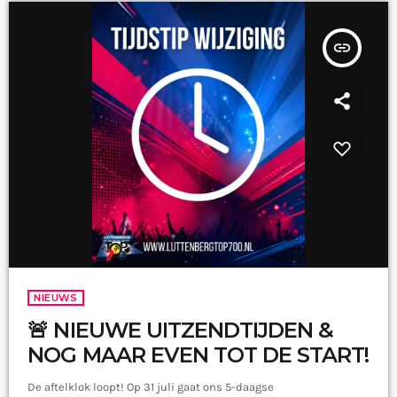
insert_link
NIEUWS
🚨 NIEUWE UITZENDTIJDEN &
NOG MAAR EVEN TOT DE START!
De aftelklok loopt! Op 31 juli gaat ons 5-daagse