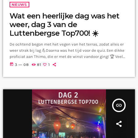
NIEUWS
Wat een heerlijke dag was het
weer, dag 3 van de
Luttenbergse Top700! ☀️
De ochtend begon met het vegen van het terras, zodat alles er
weer strak bij lag 💪Daarna was het tijd voor de quiz. Een dikke
proficiat aan Thimo, die er met de winst vandoor ging! 🏆 Veel
plezier met je heerlijke Sallandse Jersey-pakket.In de middag
today
3 — 08
81
1
genoten we van een sfeervol akoestisch optreden van Erik
Neimeijer. Wat een fijne muziek en wat een heerlijke stem heeft
Erik. En de foodtruck van […]
insert_link