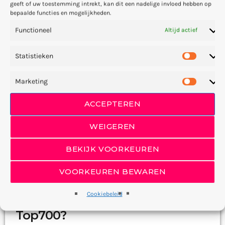
geeft of uw toestemming intrekt, kan dit een nadelige invloed hebben op
bepaalde functies en mogelijkheden.
insert_link
Functioneel
Altijd actief
Statistieken
Marketing
ACCEPTEREN
WEIGEREN
BEKIJK VOORKEUREN
NIEUWS
VOORKEUREN BEWAREN
Wat kun je vandaag allemaal
Cookiebeleid
nog verwachten tijdens de
Top700?