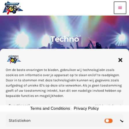
menu
Techno
Om de beste ervaringen te bieden, gebruiken wij technologieën zoals
cookies om informatie over je apparaat op te slaan en/of te raadplegen.
Door in te stemmen met deze technologieën kunnen wij gegevens zoals
Sorry, hier niets
surfgedrag of unieke ID's op deze site verwerken. Als je geen toestemming
geeft of uw toestemming intrekt, kan dit een nadelige invloed hebben op
bepaalde functies en mogelijkheden.
Functioneel
Altijd actief
Terms and Conditions
-
Privacy Policy
Statistieken