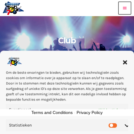
menu
Club
Om de beste ervaringen te bieden, gebruiken wij technologieën zoals
cookies om informatie over je apparaat op te slaan en/of te raadplegen.
Door in te stemmen met deze technologieën kunnen wij gegevens zoals
Sorry, hier niets
surfgedrag of unieke ID's op deze site verwerken. Als je geen toestemming
geeft of uw toestemming intrekt, kan dit een nadelige invloed hebben op
bepaalde functies en mogelijkheden.
Functioneel
Altijd actief
Terms and Conditions
-
Privacy Policy
Statistieken