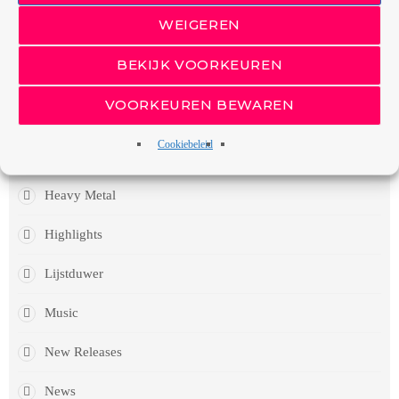
WEIGEREN
Events
BEKIJK VOORKEUREN
Featured
VOORKEUREN BEWAREN
Grunge Rock
Cookiebeleid
Hard Rock
Heavy Metal
Highlights
Lijstduwer
Music
New Releases
News