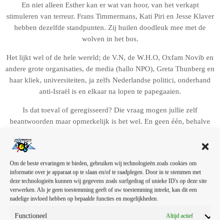
En niet alleen Esther kan er wat van hoor, van het verkapt
stimuleren van terreur. Frans Timmermans, Kati Piri en Jesse Klaver
hebben dezelfde standpunten. Zij huilen doodleuk mee met de
wolven in het bos.
Het lijkt wel of de hele wereld; de V.N, de W.H.O, Oxfam Novib en
andere grote organisaties, de media (hallo NPO), Greta Thunberg en
haar kliek, universiteiten, ja zelfs Nederlandse politici, onderhand
anti-Israël is en elkaar na lopen te papegaaien.
Is dat toeval of geregisseerd? Die vraag mogen jullie zelf
beantwoorden maar opmerkelijk is het wel. En geen één, behalve
Donald Trump, die inzet op vrede. Men is alleen maar uit op (meer)
straffen en (meer) sancties of op nog erger.
Gelukkig zijn er nog wel lichtpuntjes. Zo heeft de
Om de beste ervaringen te bieden, gebruiken wij technologieën zoals cookies om
informatie over je apparaat op te slaan en/of te raadplegen. Door in te stemmen met
Duitse bondskanselier Friedrich Merz gezegd dat
deze technologieën kunnen wij gegevens zoals surfgedrag of unieke ID's op deze site
Duitsland niet aan het Eurovisie Songfestival mee
verwerken. Als je geen toestemming geeft of uw toestemming intrekt, kan dit een
zou moeten doen indien Israël, zoals o.a.
nadelige invloed hebben op bepaalde functies en mogelijkheden.
AVRO/TROS eisen, geboycot wordt. De Duitsers
Functioneel
Altijd actief
kennen hun geschiedenis zullen we maar zeggen