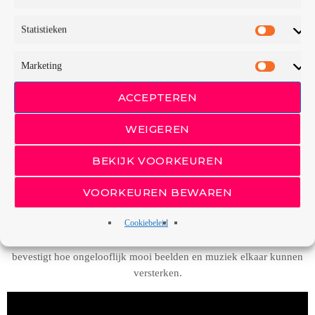
en stoten zich, gelijk een ezel, niet twee keer aan dezelfde steen.
Statistieken
En nu we dan toch bij het thema muziek zijn beland; de Schotse
band Simple Minds, opgericht in 1977, hebben meerdere liedjes die
Marketing
gaan over dat waar de wereld zich werkelijk voor zou moeten
inzetten namelijk, vrede. Een wat onbekender nummer van hen met
ACCEPTEREN
dat thema is ‘East at Easter’ uit 1984. Het is geschreven door Jim
Kerr en Charlie Burchill.
WEIGEREN
BEKIJK VOORKEUREN
‘East at Easter’ betekent ‘ten oosten van Pasen’ of ‘voorbij Pasen’.
Het symboliseert wederopstanding, verlossing, hoop en vrede. De
VOORKEUREN BEWAREN
tekst is eenvoudig. Dat is de muziek ook. Vanaf het tweede deel
klinkt in al die eenvoud de akoestische gitaar echter fan-tas-tisch.
Cookiebeleid
Net zoals het daaropvolgende synthesizerintro en de elektrische
gitaarklanken. De symboliek druipt van de videobeelden af en
bevestigt hoe ongelooflijk mooi beelden en muziek elkaar kunnen
versterken.