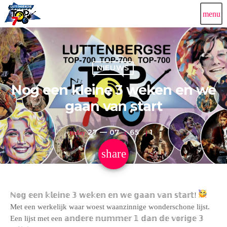
menu
NIEUWS
Nog een kleine 3 weken en we
gaan van start
27 — 07
65
1
today
share
email
1
ℕ𝕠𝕘 𝕖𝕖𝕟 𝕜𝕝𝕖𝕚𝕟𝕖 𝟛 𝕨𝕖𝕜𝕖𝕟 𝕖𝕟 𝕨𝕖 𝕘𝕒𝕒𝕟 𝕧𝕒𝕟 𝕤𝕥𝕒𝕣𝕥!
Met een werkelijk waar woest waanzinnige wonderschone lijst.
Een lijst met een 𝕒𝕟𝕕𝕖𝕣𝕖 𝕟𝕦𝕞𝕞𝕖𝕣 𝟙 𝕕𝕒𝕟 𝕕𝕖 𝕧𝕠𝕣𝕚𝕘𝕖 𝟛