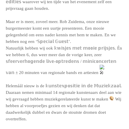
𝕖𝕕𝕚𝕥𝕚𝕖𝕤 waarover wij ten tijde van het evenement zelf een
prijsvraag gaan houden.
Maar er is meer, zoveel meer. Rob Zuidema, onze nieuwe
burgermeester komt een uurtje presenteren. Een mooie
gelegenheid om eens nader kennis met hem te maken. En we
hebben nog een ‘𝕊𝕡𝕖𝕔𝕚𝕒𝕝 𝔾𝕦𝕖𝕤𝕥’.
Natuurlijk hebben wij ook 𝕜𝕨𝕚𝕤𝕛𝕖𝕤 𝕞𝕖𝕥 𝕞𝕠𝕠𝕚𝕖 𝕡𝕣𝕚𝕛𝕤𝕛𝕖𝕤. Én
we hebben 6, dus weer meer dan de vorige keer, zeer
𝕤𝕗𝕖𝕖𝕣𝕧𝕖𝕣𝕙𝕠𝕘𝕖𝕟𝕕𝕖 𝕝𝕚𝕧𝕖-𝕠𝕡𝕥𝕣𝕖𝕕𝕖𝕟𝕤 / 𝕞𝕚𝕟𝕚𝕔𝕠𝕟𝕔𝕖𝕣𝕥𝕖𝕟
𝕧𝕒𝕟 ± 20 minuten van regionale bands en artiesten
Helemáál nieuw is de 𝕜𝕦𝕟𝕤𝕥𝕖𝕩𝕡𝕠𝕤𝕚𝕥𝕚𝕖 𝕚𝕟 𝕕𝕖 𝕄𝕦𝕫𝕚𝕖𝕜𝕫𝕒𝕒𝕝.
Daaraan nemen minimaal 14 regionale kunstenaars deel aan wie
wij gevraagd hebben muziekgerelateerde kunst te maken
Wij
hebben al voorproefjes gezien en wij denken dat dat
daadwerkelijk dubbel en dwars de stoutste dromen doet
overtreffen.