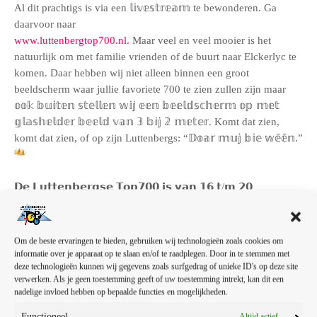
Al dit prachtigs is via een 𝕝𝕚𝕧𝕖𝕤𝕥𝕣𝕖𝕒𝕞 te bewonderen. Ga
daarvoor naar
www.luttenbergtop700.nl.
Maar veel en veel mooier is het
natuurlijk om met familie vrienden of de buurt naar Elckerlyc te
komen. Daar hebben wij niet alleen binnen een groot
beeldscherm waar jullie favoriete 700 te zien zullen zijn maar
𝕠𝕠𝕜 𝕓𝕦𝕚𝕥𝕖𝕟 𝕤𝕥𝕖𝕝𝕝𝕖𝕟 𝕨𝕚𝕛 𝕖𝕖𝕟 𝕓𝕖𝕖𝕝𝕕𝕤𝕔𝕙𝕖𝕣𝕞 𝕠𝕡 𝕞𝕖𝕥
𝕘𝕝𝕒𝕤𝕙𝕖𝕝𝕕𝕖𝕣 𝕓𝕖𝕖𝕝𝕕 𝕧𝕒𝕟 𝟛 𝕓𝕚𝕛 𝟚 𝕞𝕖𝕥𝕖𝕣. Komt dat zien,
komt dat zien, of op zijn Luttenbergs: “𝔻𝕠𝕒𝕣 𝕞𝕦𝕛 𝕓𝕚𝕖 𝕨𝕖̄𝕖̄𝕟.”
𝗗𝗲 𝗟𝘂𝘁𝘁𝗲𝗻𝗯𝗲𝗿𝗴𝘀𝗲 𝗧𝗼𝗽𝟳𝟬𝟬 𝗶𝘀 𝘃𝗮𝗻 𝟭𝟲 𝘁/𝗺 𝟮𝟬
𝗮𝘂𝗴𝘂𝘀𝘁𝘂𝘀, 𝗲𝗹𝗸𝗲 𝗱𝗮𝗴 𝘃𝗮𝗻 𝟬𝟵.𝟬𝟬 𝘂𝘂𝗿 𝘁𝗼𝘁 𝟮𝟯.𝟬𝟬 𝘂𝘂𝗿
𝕃𝕚𝕧𝕖 𝕝𝕠𝕔𝕒𝕥𝕚𝕖:
Gemeenschapscentrum Elckerlyc
𝕆𝕠𝕜 𝕥𝕖 𝕧𝕠𝕝𝕘𝕖𝕟 𝕧𝕚𝕒: radio
Vechtdal FM
(105.9 en 106.3 FM)
Om de beste ervaringen te bieden, gebruiken wij technologieën zoals cookies om
𝗛𝗼𝘂𝗱 𝘃𝗼𝗼𝗿 𝘃𝗲𝗿𝗱𝗲𝗿𝗲 𝗶𝗻𝗳𝗼 𝗼𝗻𝘇𝗲 𝘄𝗲𝗯𝘀𝗶𝘁𝗲 𝗲𝗻 𝘀𝗼𝗰𝗶𝗮𝗹
informatie over je apparaat op te slaan en/of te raadplegen. Door in te stemmen met
deze technologieën kunnen wij gegevens zoals surfgedrag of unieke ID's op deze site
𝗺𝗲𝗱𝗶𝗮 𝗶𝗻 𝗱𝗲 𝗴𝗮𝘁𝗲𝗻!
verwerken. Als je geen toestemming geeft of uw toestemming intrekt, kan dit een
nadelige invloed hebben op bepaalde functies en mogelijkheden.
Functioneel
Altijd actief