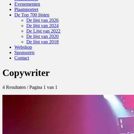
Evenementen
Plaatnportret
De Top 700 lijsten
De lijst van 2026
De lijst van 2024
De Lijst van 2022
De lijst van 2020
De lijst van 2018
Webshop
Sponsoren
Contact
Copywriter
4 Resultaten / Pagina 1 van 1