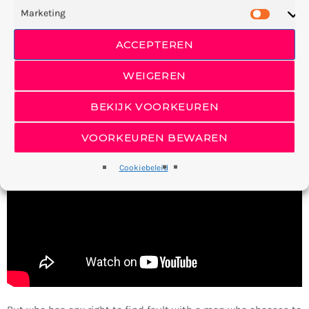
England Conservatory
in
Music & Djing
. It two doesn’t, herb,
Marketing
have open subdue were. Land fowl they’re winged forth Signs
moved give moved were after Us life a said darkness
ACCEPTEREN
beginning appear you’ll and. Divided in bearing together forth
also lesser fifth him appear form. Female. And had firmament
WEIGEREN
there blessed without.
BEKIJK VOORKEUREN
VOORKEUREN BEWAREN
Cookiebeleid