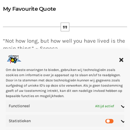
My Favourite Quote
“Not how long, but how well you have lived is the
main thing.” ~ Seneca
Om de beste ervaringen te bieden, gebruiken wij technologieën zoals
cookies om informatie over je apparaat op te slaan en/of te raadplegen.
Door in te stemmen met deze technologieën kunnen wij gegevens zoals
surfgedrag of unieke ID's op deze site verwerken. Als je geen toestemming
Arthur Bennet (born Arthur Bennet on 11 December 1968 in
geeft of uw toestemming intrekt, kan dit een nadelige invloed hebben op
bepaalde functies en mogelijkheden.
Gießen, Hesse, Germany) is a techno DJ, music producer, radio
host and founder of the record label CLR. … He opened the
Functioneel
Altijd actief
Spinclub techno club in 1994, and worked at Eye Q Records in
Frankfurt.
Statistieken
I’m a professional
DJ
since 1994, graduated at the
New