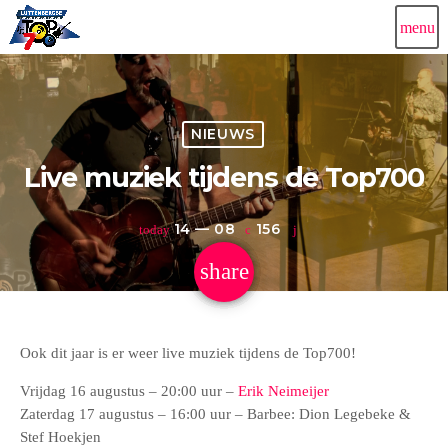
menu
NIEUWS
Live muziek tijdens de Top700
14 — 08
156
today
share
email
Ook dit jaar is er weer live muziek tijdens de Top700!
Vrijdag 16 augustus – 20:00 uur –
Erik Neimeijer
Zaterdag 17 augustus – 16:00 uur – Barbee: Dion Legebeke &
Stef Hoekjen