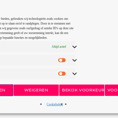
 bieden, gebruiken wij technologieën zoals cookies om
t op te slaan en/of te raadplegen. Door in te stemmen met
 wij gegevens zoals surfgedrag of unieke ID's op deze site
estemming geeft of uw toestemming intrekt, kan dit een
p bepaalde functies en mogelijkheden.
Altijd actief
EN
WEIGEREN
BEKIJK VOORKEUREN
VOO
Cookiebeleid
REDACTIE TOP700