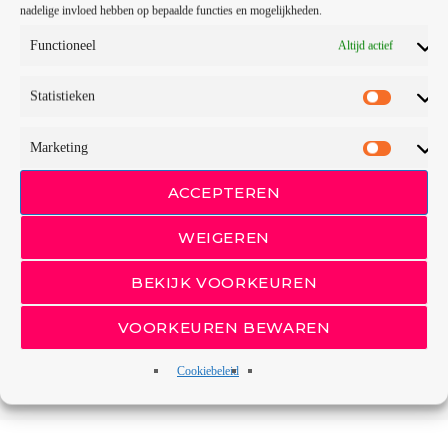
nadelige invloed hebben op bepaalde functies en mogelijkheden.
Functioneel
Altijd actief
Statistieken
GESCHREVEN DOOR
REDACTIE TOP700
Marketing
email
ACCEPTEREN
WEIGEREN
RATE IT
BEKIJK VOORKEUREN
VOORKEUREN BEWAREN
Cookiebeleid