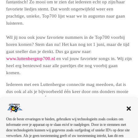
fantastisch! Zo mooi om te zien dat iedereen echt op zijn/haar
favoriete liedjes stemt. Dat wordt ongetwijfeld weer een
prachtige, unieke, Top700 lijst waar we in augustus naar gaan
luisteren.
Wil jij nou ook jouw favoriete nummers in de Top700 voorbij
horen komen? Stem dan nu! Het kan nog tot 1 juni, maar de tijd
gaat sneller dan je denkt. Dus ga gauw naar:
www.luttenbergtop700.nl
en vul jouw favoriete songs in. Wij zijn
heel erg benieuwd naar alle pareltjes die nog voorbij gaan
komen.
Iedereen met een Luttenbergse connectie mag meedoen, dat is
dus ook al als je bijvoorbeeld één keer door ons donders mooie
dorp bent gereden. Óf … als je naar één van onze vorige
evenementen hebt geluisterd.
De stembus is nog open tot 1 juni.
Om de beste ervaringen te bieden, gebruiken wij technologieën zoals cookies om
informatie over je apparaat op te slaan en/of te raadplegen. Door in te stemmen met
deze technologieën kunnen wij gegevens zoals surfgedrag of unieke ID's op deze site
verwerken. Als je geen toestemming geeft of uw toestemming intrekt, kan dit een