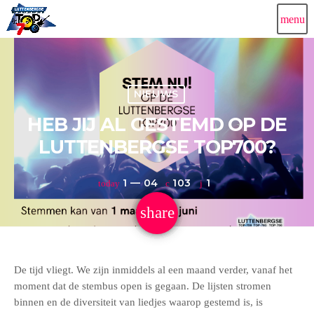
menu
NIEUWS
HEB JIJ AL GESTEMD OP DE
LUTTENBERGSE TOP700?
1 — 04
103
1
today
share
email
1
De tijd vliegt. We zijn inmiddels al een maand verder, vanaf het
moment dat de stembus open is gegaan. De lijsten stromen
binnen en de diversiteit van liedjes waarop gestemd is, is