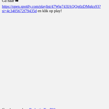
Ga naar ➡️
https://open.spotify.com/playlist/47Wig743IAQQn0zDMgkx93?
si=4c3405672f79435d
en klik op play!