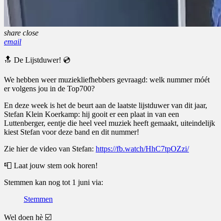
share
close
email
🔝 De Lijstduwer! 💿
We hebben weer muziekliefhebbers gevraagd: welk nummer móét
er volgens jou in de Top700?
En deze week is het de beurt aan de laatste lijstduwer van dit jaar,
Stefan Klein Koerkamp: hij gooit er een plaat in van een
Luttenberger, eentje die heel veel muziek heeft gemaakt, uiteindelijk
kiest Stefan voor deze band en dit nummer!
Zie hier de video van Stefan:
https://fb.watch/HhC7tpOZzi/
📮 Laat jouw stem ook horen!
Stemmen kan nog tot 1 juni via:
Stemmen
Wel doen hè ☑️