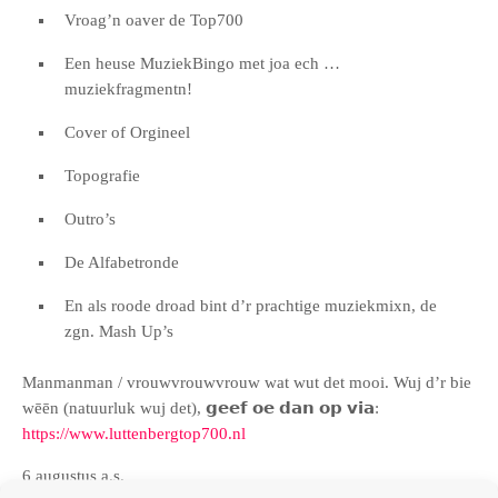
Vroag’n oaver de Top700
Een heuse MuziekBingo met joa ech …
muziekfragmentn!
Cover of Orgineel
Topografie
Outro’s
De Alfabetronde
En als roode droad bint d’r prachtige muziekmixn, de
zgn. Mash Up’s
Manmanman / vrouwvrouwvrouw wat wut det mooi. Wuj d’r bie
wēēn (natuurluk wuj det), 𝗴𝗲𝗲𝗳 𝗼𝗲 𝗱𝗮𝗻 𝗼𝗽 𝘃𝗶𝗮:
https://www.luttenbergtop700.nl
6 augustus a.s.