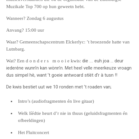
Muzikale Top 700 op hun geweetn hebt.
Wanneer? Zondag 6 augustus
Anvang? 15:00 uur
Waar? Gemeenschapscentrum Elckerlyc: ’t broezende hatte van
Lutnbarg.
die …. euh joa … deur
Wat? Een d o n d e r s m o o i e kwis:
iederéne wunn’n kan wönn’n. Met heel velle meerkeuze vroagn
dus simpel hè, want ’t goeie antwoard stíét d’r à tusn !!
De kwis bestiet uut we 10 ronden met ’t roaden van;
Intro’s (audiofragmenten én live gitaar)
Welk líédtie heurt d’r nie in thuus (geluidsfragmenten én
ofbeeldingen)
Het Fluitconcert