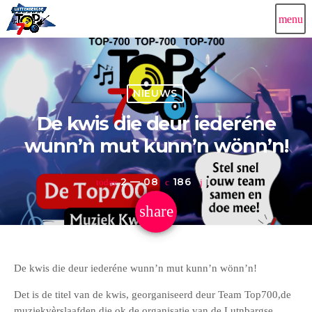
menu
NIEUWS
De kwis die deur iederéne
wunn’n mut kunn’n wönn’n!
2 — 08
186
1
today
share
email
1
De kwis die deur iederéne wunn’n mut kunn’n wönn’n!
Det is de titel van de kwis, georganiseerd deur Team Top700,de
muziekvèrslaafden die ok de organisatie van de Lutnbargse