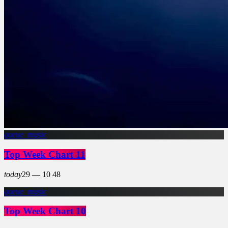
queue_music
Top Week Chart 11
today
29 — 10
48
queue_music
Top Week Chart 10