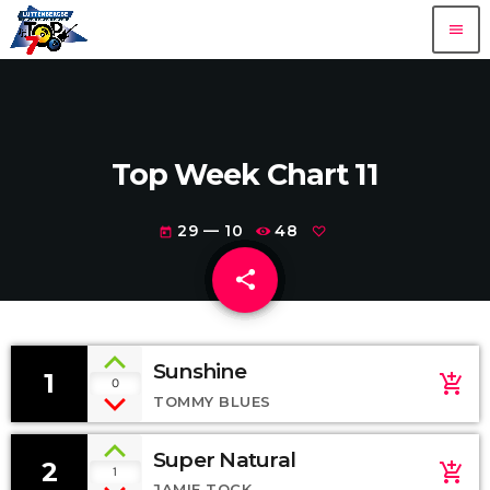
menu
Top Week Chart 11
29 — 10
48
today
share
email
Sunshine
1
add_shopping_cart
0
TOMMY BLUES
Super Natural
2
add_shopping_cart
1
JAMIE TOCK