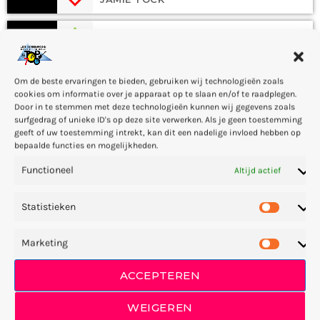
Into The Sky
3
add_shopping_cart
0
MIKE LOST
Om de beste ervaringen te bieden, gebruiken wij technologieën zoals
Red
cookies om informatie over je apparaat op te slaan en/of te raadplegen.
4
add_shopping_cart
2
Door in te stemmen met deze technologieën kunnen wij gegevens zoals
FRANK LEE
surfgedrag of unieke ID's op deze site verwerken. Als je geen toestemming
geeft of uw toestemming intrekt, kan dit een nadelige invloed hebben op
bepaalde functies en mogelijkheden.
Eclipse
5
add_shopping_cart
1
Functioneel
Altijd actief
DONNA MAY
Statistieken
Blue Flowers
6
add_shopping_cart
1
SANDY PACK
Marketing
Storyboard
7
add_shopping_cart
ACCEPTEREN
2
KELLY JONES
WEIGEREN