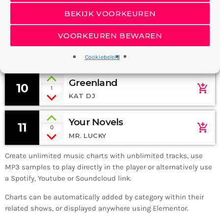
Soul
8
add_shopping_cart
1
BEKIJK VOORKEUREN
606BEATS
VOORKEUREN BEWAREN
The Colors Of Life
9
add_shopping_cart
0
MARK TROCK, BEN LOVE
Cookiebeleid
Greenland
10
add_shopping_cart
1
KAT DJ
Your Novels
11
add_shopping_cart
0
MR. LUCKY
Create unlimited music charts with unblimited tracks, use
MP3 samples to play directly in the player or alternatively use
a Spotify, Youtube or Soundcloud link.
Charts can be automatically added by category within their
related shows, or displayed anywhere using Elementor.