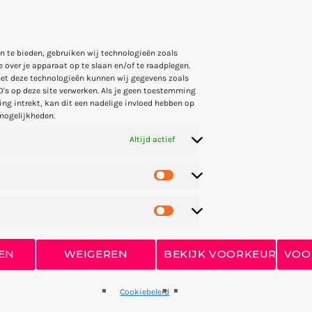
Into The Sky
MIKE LOST
n te bieden, gebruiken wij technologieën zoals
 over je apparaat op te slaan en/of te raadplegen.
et deze technologieën kunnen wij gegevens zoals
D's op deze site verwerken. Als je geen toestemming
Red
ng intrekt, kan dit een nadelige invloed hebben op
mogelijkheden.
FRANK LEE
Altijd actief
Eclipse
DONNA MAY
EN
WEIGEREN
BEKIJK VOORKEUREN
VOO
Blue Flowers
SANDY PACK
Cookiebeleid