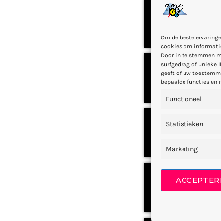
3
0
Om de beste ervaringe
cookies om informatie
Door in te stemmen m
surfgedrag of unieke I
4
geeft of uw toestemmi
0
bepaalde functies en 
Functioneel
5
Statistieken
1
Marketing
6
ACCEPTER
0