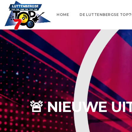
HOME
DE LUTTENBERGSE TOP7
🚨 NIEUWE U