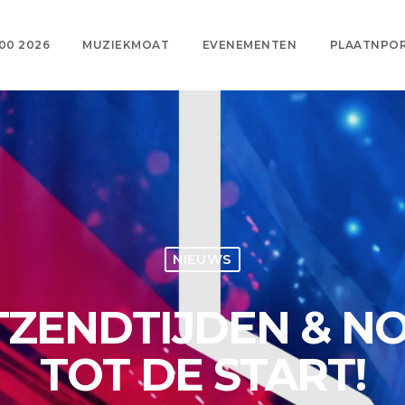
00 2026
MUZIEKMOAT
EVENEMENTEN
PLAATNPO
NIEUWS
ITZENDTIJDEN & N
TOT DE START!