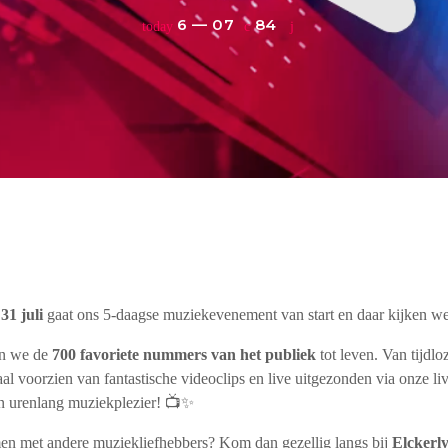
6 — 07
84
today
p
31 juli
gaat ons 5-daagse muziekevenement van start en daar kijken we
en we de
700 favoriete nummers van het publiek
tot leven. Van tijdloz
aal voorzien van fantastische videoclips en live uitgezonden via onze li
n urenlang muziekplezier! 📺✨
amen met andere muziekliefhebbers? Kom dan gezellig langs bij
Elckerl