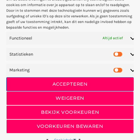
9 oktober 2022
cookies om informatie over je apparaat op te slaan en/of te raadplegen.
Lees hier het artikel van sukerbiet.nl (Van Doesburg, 2022)
Door in te stemmen met deze technologieën kunnen wij gegevens zoals
surfgedrag of unieke ID's op deze site verwerken. Als je geen toestemming
geeft of uw toestemming intrekt, kan dit een nadelige invloed hebben op
bepaalde functies en mogelijkheden.
Functioneel
Altijd actief
Statistieken
Marketing
ACCEPTEREN
WEIGEREN
BEKIJK VOORKEUREN
VOORKEUREN BEWAREN
Cookiebeleid