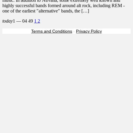
music. In addition to Nirvana, some extremely well known and
highly successful bands formed around alt rock, including REM -
one of the earliest "alternative" bands, the […]
today
1 — 04
49
1
2
Terms and Conditions
-
Privacy Policy