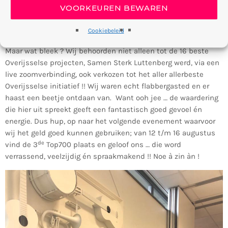
VOORKEUREN BEWAREN
nemen vanwege de Samen Sterk uitzendingen, dat hiervoor
samen met 15 andere projecten geselecteerd was, boven tal
Cookiebeleid
van andere Overijsselse initiatieven.
Maar wat bleek ? Wij behoorden niet alleen tot de 16 beste
Overijsselse projecten, Samen Sterk Luttenberg werd, via een
live zoomverbinding, ook verkozen tot het aller allerbeste
Overijsselse initiatief !! Wij waren echt flabbergasted en er
haast een beetje ontdaan van. Want ooh jee … de waardering
die hier uit spreekt geeft een fantastisch goed gevoel én
energie. Dus hup, op naar het volgende evenement waarvoor
wij het geld goed kunnen gebruiken; van 12 t/m 16 augustus
de
vind de 3
Top700 plaats en geloof ons … die word
verrassend, veelzijdig én spraakmakend !! Noe à zin àn !