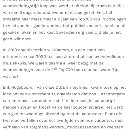
voorbereidingstijd krap was werd er uiteindelijk toch een dijk
van een 5 dagen durend evenement neergezet. En … het
smaakte naar meer. Maar elk jaar een Top700 zou in onze ogen
te veel van het goede worden. Het publiek zou er te snel op uit
gekeken raken en het kost bovendien erg veel tijd als je het
goed wilt doen.
In 2019 organiseerden wij daarom, als een soort van
intermezzo naar 2020 toe, een alternatief, een avondvullende
muziekkwis. We waren daarna al weer bezig met de
de
voorbereidingen voor de 2
Top700 toen corona kwam. Tja,
wat nu?
Erik Hogeboom, 1 van onze D.J.’s en technici, kwam toen op het
idee om een evenement te organiseren dat ons Luttenbergers
samen moest verbinden zodat in de moeilijke coronatijd
mensen steun en troost van elkaar zouden ervaren. Het werd
een gedenkwaardige uitzending met de gebroeders Blom die
kwamen vertellen over het overlijden van hun vader Jos, met
verhalen van zorgmedewerkers , middenstanders en mensen