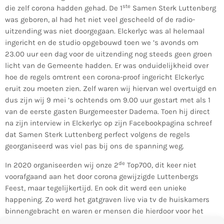
ste
die zelf corona hadden gehad. De 1
Samen Sterk Luttenberg
was geboren, al had het niet veel gescheeld of de radio-
uitzending was niet doorgegaan. Elckerlyc was al helemaal
ingericht en de studio opgebouwd toen we ’s avonds om
23.00 uur een dag voor de uitzending nog steeds geen groen
licht van de Gemeente hadden. Er was onduidelijkheid over
hoe de regels omtrent een corona-proof ingericht Elckerlyc
eruit zou moeten zien. Zelf waren wij hiervan wel overtuigd en
dus zijn wij 9 mei ’s ochtends om 9.00 uur gestart met als 1
van de eerste gasten Burgemeester Dadema. Toen hij direct
na zijn interview in Elckerlyc op zijn Facebookpagina schreef
dat Samen Sterk Luttenberg perfect volgens de regels
georganiseerd was viel pas bij ons de spanning weg.
de
In 2020 organiseerden wij onze 2
Top700, dit keer niet
voorafgaand aan het door corona gewijzigde Luttenbergs
Feest, maar tegelijkertijd. En ook dit werd een unieke
happening. Zo werd het gatgraven live via tv de huiskamers
binnengebracht en waren er mensen die hierdoor voor het
eerst in hun leven dit oeroude Luttenbergse spektakel hebben