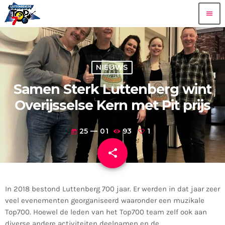
menu
NIEUWS
Samen Sterk Luttenberg wint
Overijsselse Kern met Pit prijs
25 — 01
93
1
today
share
email
1
In 2018 bestond Luttenberg 700 jaar. Er werden in dat jaar zeer
veel evenementen georganiseerd waaronder een muzikale
Top700. Hoewel de leden van het Top700 team zelf ook aan
diverse andere activiteiten deelnamen en de