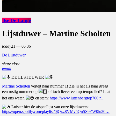
Ilse De Lange
Lijstduwer – Martine Scholten
today
21 — 05
36
De Lijstduwer
share
close
email
DE LIJSTDUWER
Martine Scholten
vertelt haar nummer 1! Zie jij net als haar graag
een rustig nummer op
of toch liever een up-tempo lied? Laat
het ons weten
en stem:
https://www.luttenbergtop700.nl
Luister hier de afspeellijst van onze lijstduwers:
https://open.spotify.com/playlist/0jQxz8VMy5QnSS9ZW0iu20…