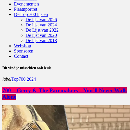
Evenementen
Plaatnportret
De Top 700 lijsten
De lijst van 2026
De lijst van 2024
De Lijst van 2022
De lijst van 2020
De lijst van 2018
Webshop
Sponsoren
Contact
Dit vind je misschien ook leuk
label
Top700 2024
700 – Gerry & The Pacemakers – You’ll Never Walk
Alone