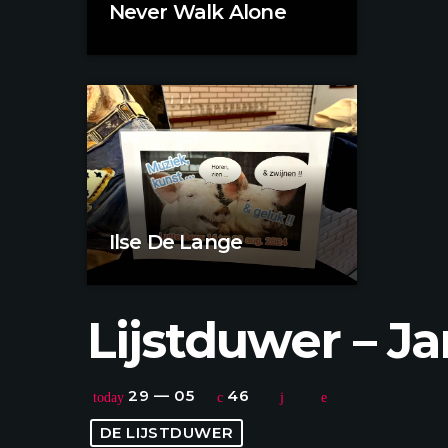
Never Walk Alone
Ilse De Lange
Lijstduwer – Ja
29 — 05
46
today
DE LIJSTDUWER