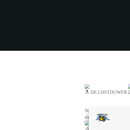
DE LIJSTDUWER
Jan vindt dat deze plaa
dat deze band meer beken
Luister hier de afspee