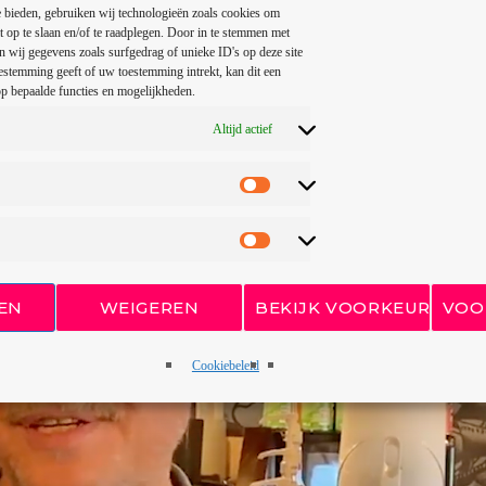
 bieden, gebruiken wij technologieën zoals cookies om
t op te slaan en/of te raadplegen. Door in te stemmen met
 wij gegevens zoals surfgedrag of unieke ID's op deze site
estemming geeft of uw toestemming intrekt, kan dit een
ot supported or source(s) not found
p bepaalde functies en mogelijkheden.
/www.luttenbergtop700.nl/wp-content/uploads/2022/05/Jan-van-de-Schoenmaker.mp4?_=1
Altijd actief
EN
WEIGEREN
BEKIJK VOORKEUREN
VOO
Cookiebeleid