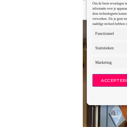
Om de beste ervaringen te
informatie over je apparaa
deze technologieën kunnen
verwerken. Als je geen to
V
Media error: Format(s) n
nadelige invloed hebben o
i
Bestand downloaden: https:/
Functioneel
d
e
Statistieken
o
s
Marketing
p
e
l
ACCEPTER
e
r