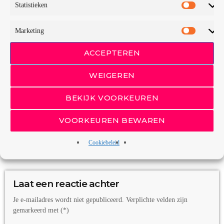
Statistieken
e
r
Marketing
ACCEPTEREN
WEIGEREN
BEKIJK VOORKEUREN
00:00
00:58
VOORKEUREN BEWAREN
Cookiebeleid
OPMERKINGEN PLAATSEN (0)
Laat een reactie achter
Je e-mailadres wordt niet gepubliceerd. Verplichte velden zijn
gemarkeerd met (*)