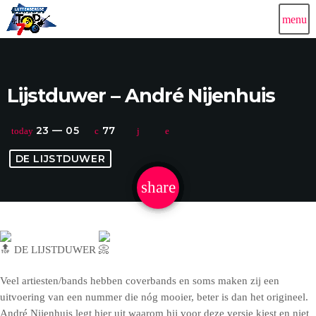
menu
Lijstduwer – André Nijenhuis
23 — 05
77
today
DE LIJSTDUWER
share
email
DE LIJSTDUWER
Veel artiesten/bands hebben coverbands en soms maken zij een
uitvoering van een nummer die nóg mooier, beter is dan het origineel.
André Nijenhuis legt hier uit waarom hij voor deze versie kiest en niet