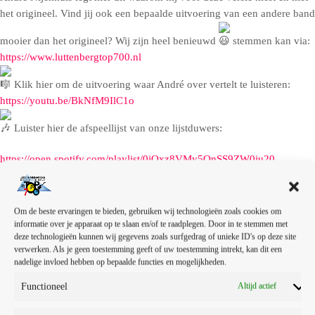
het origineel. Vind jij ook een bepaalde uitvoering van een andere band
mooier dan het origineel? Wij zijn heel benieuwd
stemmen kan via:
https://www.luttenbergtop700.nl
Klik hier om de uitvoering waar André over vertelt te luisteren:
https://youtu.be/BkNfM9IlC1o
Luister hier de afspeellijst van onze lijstduwers:
https://open.spotify.com/playlist/0jQxz8VMy5QnSS9ZW0iu20…
V
i
Om de beste ervaringen te bieden, gebruiken wij technologieën zoals cookies om
d
informatie over je apparaat op te slaan en/of te raadplegen. Door in te stemmen met
e
deze technologieën kunnen wij gegevens zoals surfgedrag of unieke ID's op deze site
o
verwerken. Als je geen toestemming geeft of uw toestemming intrekt, kan dit een
nadelige invloed hebben op bepaalde functies en mogelijkheden.
s
p
Functioneel
Altijd actief
e
l