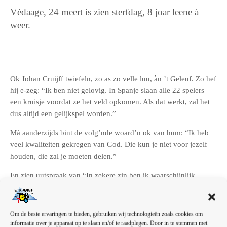
Vèdaage, 24 meert is zien sterfdag, 8 joar leene à
weer.
Ok Johan Cruijff twiefeln, zo as zo velle luu, àn ’t Geleuf. Zo hef
hij e-zeg: “Ik ben niet gelovig. In Spanje slaan alle 22 spelers
een kruisje voordat ze het veld opkomen. Als dat werkt, zal het
dus altijd een gelijkspel worden.”
Mà aanderzijds bint de volg’nde woard’n ok van hum: “Ik heb
veel kwaliteiten gekregen van God. Die kun je niet voor jezelf
houden, die zal je moeten delen.”
En zien uutspraak van “In zekere zin ben ik waarschijnlijk
onsterfelijk” hef natuurluk olles te maakn met zien naam en faam
die nooit vèleurn zal goan. “Want dood ben ik pas” zo zingt dan
weer Bram Vermeulen, “als je mij bent vergeten.”
Om de beste ervaringen te bieden, gebruiken wij technologieën zoals cookies om
informatie over je apparaat op te slaan en/of te raadplegen. Door in te stemmen met