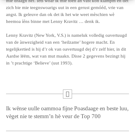
mie draagn hef. Iets woar ik mie toen àn vast kon klampm en det
zich bie mie teegnswoarigs uut in een gerust gemóéd, vrie van
angst. Ik geleuve dan ok det ik het wie weet mèschien wè
heemoa íéns binne met Lenny Kravitz … denk ik.
Lenny Kravitz (New York, V.S.) is nameluk volledig oavertuugd
van de ànwezigheid van een ‘heilzame’ hogere macht. En
tegelijkertied is hij d’r ok van oavertuugd dej d’r zelf hier, in dit
Aardse lēēm, wat van mut maakn. Disse 2 gegevens bezingt hij
in ’t prachtige ‘Believe’ (uut 1993).
Ik wēnse uulle oammoa fijne Poasdaage en beste luu,
vèget nie te stemm’n hè veur de Top 700