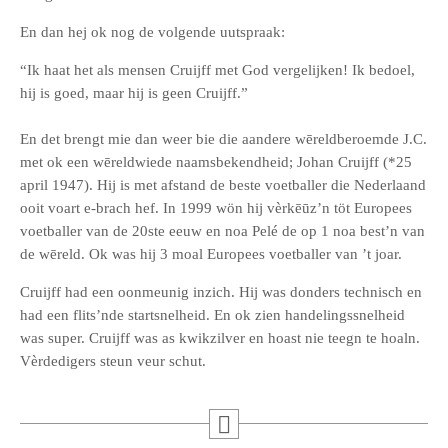
En dan hej ok nog de volgende uutspraak:
“Ik haat het als mensen Cruijff met God vergelijken! Ik bedoel,
hij is goed, maar hij is geen Cruijff.”
En det brengt mie dan weer bie die aandere wēreldberoemde J.C.
met ok een wēreldwiede naamsbekendheid; Johan Cruijff (*25
april 1947). Hij is met afstand de beste voetballer die Nederlaand
ooit voart e-brach hef. In 1999 wön hij vèrkēūz’n töt Europees
voetballer van de 20ste eeuw en noa Pelé de op 1 noa best’n van
de wēreld. Ok was hij 3 moal Europees voetballer van ’t joar.
Cruijff had een oonmeunig inzich. Hij was donders technisch en
had een flits’nde startsnelheid. En ok zien handelingssnelheid
was super. Cruijff was as kwikzilver en hoast nie teegn te hoaln.
Vèrdedigers steun veur schut.