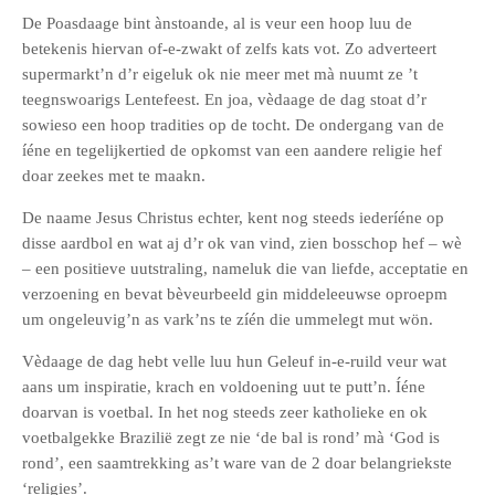
De Poasdaage bint ànstoande, al is veur een hoop luu de
betekenis hiervan of-e-zwakt of zelfs kats vot. Zo adverteert
supermarkt’n d’r eigeluk ok nie meer met mà nuumt ze ’t
teegnswoarigs Lentefeest. En joa, vèdaage de dag stoat d’r
sowieso een hoop tradities op de tocht. De ondergang van de
íéne en tegelijkertied de opkomst van een aandere religie hef
doar zeekes met te maakn.
De naame Jesus Christus echter, kent nog steeds iederíéne op
disse aardbol en wat aj d’r ok van vind, zien bosschop hef – wè
– een positieve uutstraling, nameluk die van liefde, acceptatie en
verzoening en bevat bèveurbeeld gin middeleeuwse oproepm
um ongeleuvig’n as vark’ns te zíén die ummelegt mut wön.
Vèdaage de dag hebt velle luu hun Geleuf in-e-ruild veur wat
aans um inspiratie, krach en voldoening uut te putt’n. Íéne
doarvan is voetbal. In het nog steeds zeer katholieke en ok
voetbalgekke Brazilië zegt ze nie ‘de bal is rond’ mà ‘God is
rond’, een saamtrekking as’t ware van de 2 doar belangriekste
‘religies’.