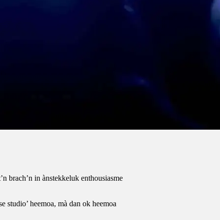
n brach’n in ànstekkeluk enthousiasme
nse studio’ heemoa, mà dan ok heemoa