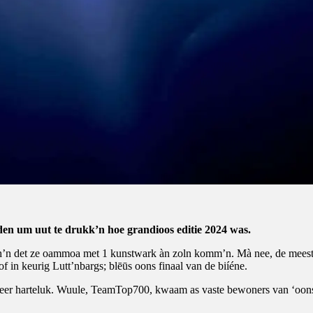
den um uut te drukk’n hoe grandioos editie 2024 was.
h’n det ze oammoa met 1 kunstwark àn zoln komm’n. Mà nee, de meest’
of in keurig Lutt’nbargs; blēūs oons finaal van de biíéne.
 zeer harteluk. Wuule, TeamTop700, kwaam as vaste bewoners van ‘oo