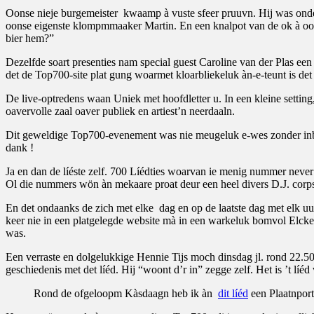
Oonse nieje burgemeister kwaamp à vuste sfeer pruuvn. Hij was onder
oonse eigenste klompmmaaker Martin. En een knalpot van de ok à oon
bier hem?”
Dezelfde soart presenties nam special guest Caroline van der Plas e
det de Top700-site plat gung woarmet kloarbliekeluk àn-e-teunt is de
De live-optredens waan Uniek met hoofdletter u. In een kleine setting
oavervolle zaal oaver publiek en artiest’n neerdaaln.
Dit geweldige Top700-evenement was nie meugeluk e-wes zonder inb
dank !
Ja en dan de líéste zelf. 700 Líédties woarvan ie menig nummer never 
Ol die nummers wön àn mekaare proat deur een heel divers D.J. corps 
En det ondaanks de zich met elke dag en op de laatste dag met elk u
keer nie in een platgelegde website mà in een warkeluk bomvol Elckerly
was.
Een verraste en dolgelukkige Hennie Tijs moch dinsdag jl. rond 22.
geschiedenis met det líéd. Hij “woont d’r in” zegge zelf. Het is ’t líé
Rond de ofgeloopm Kàsdaagn heb ik àn
dit líéd
een Plaatnport