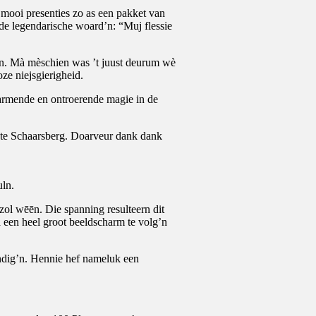
mooi presenties zo as een pakket van
e legendarische woard’n: “Muj flessie
aln. Mà mèschien was ’t juust deurum wè
ze niejsgierigheid.
rwarmende en ontroerende magie in de
te Schaarsberg. Doarveur dank dank
uln.
ol wēēn. Die spanning resulteern dit
a een heel groot beeldscharm te volg’n
ndig’n. Hennie hef nameluk een