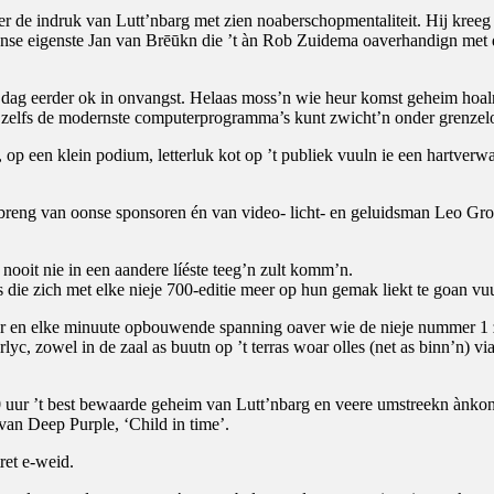
 de indruk van Lutt’nbarg met zien noaberschopmentaliteit. Hij kreeg 
se eigenste Jan van Brēūkn die ’t àn Rob Zuidema oaverhandign met d
en dag eerder ok in onvangst. Helaas moss’n wie heur komst geheim ho
t zelfs de modernste computerprogramma’s kunt zwicht’n onder grenzelo
, op een klein podium, letterluk kot op ’t publiek vuuln ie een hartve
reng van oonse sponsoren én van video- licht- en geluidsman Leo Gro
nooit nie in een aandere líéste teeg’n zult komm’n.
die zich met elke nieje 700-editie meer op hun gemak liekt te goan vu
ur en elke minuute opbouwende spanning oaver wie de nieje nummer 1 z
c, zowel in de zaal as buutn op ’t terras woar olles (net as binn’n) vi
50 uur ’t best bewaarde geheim van Lutt’nbarg en veere umstreekn ànko
d van Deep Purple, ‘Child in time’.
ret e-weid.