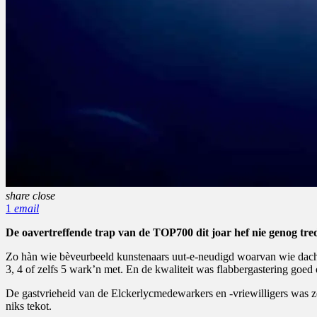
share
close
1
email
De oavertreffende trap van de TOP700 dit joar hef nie genog tre
Zo hàn wie bèveurbeeld kunstenaars uut-e-neudigd woarvan wie dac
3, 4 of zelfs 5 wark’n met. En de kwaliteit was flabbergastering goed 
De gastvrieheid van de Elckerlycmedewarkers en -vriewilligers was
niks tekot.