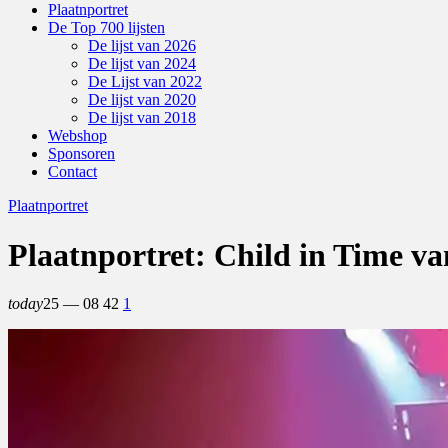
Plaatnportret
De Top 700 lijsten
De lijst van 2026
De lijst van 2024
De Lijst van 2022
De lijst van 2020
De lijst van 2018
Webshop
Sponsoren
Contact
Plaatnportret
Plaatnportret: Child in Time v
today
25 — 08
42
1