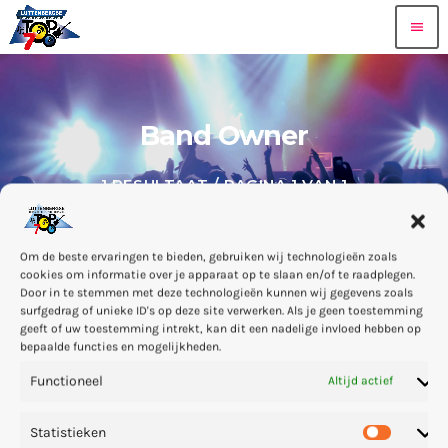
menu
Band Owner
1 RESULTAAT / PAGINA 1 VAN 1
Om de beste ervaringen te bieden, gebruiken wij technologieën zoals
cookies om informatie over je apparaat op te slaan en/of te raadplegen.
Door in te stemmen met deze technologieën kunnen wij gegevens zoals
surfgedrag of unieke ID's op deze site verwerken. Als je geen toestemming
geeft of uw toestemming intrekt, kan dit een nadelige invloed hebben op
person_outline
bepaalde functies en mogelijkheden.
Functioneel
Altijd actief
Statistieken