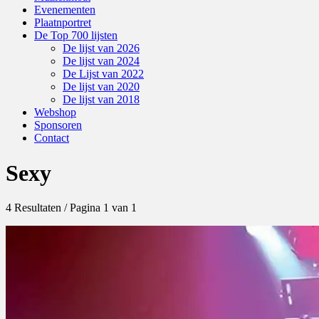
Evenementen
Plaatnportret
De Top 700 lijsten
De lijst van 2026
De lijst van 2024
De Lijst van 2022
De lijst van 2020
De lijst van 2018
Webshop
Sponsoren
Contact
Sexy
4 Resultaten / Pagina 1 van 1