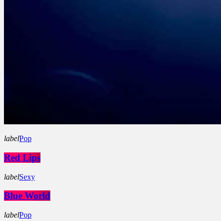
label
Pop
Red Lips
label
Sexy
Blue World
label
Pop