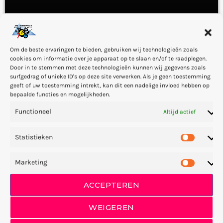
Our Lovestory
Om de beste ervaringen te bieden, gebruiken wij technologieën zoals
cookies om informatie over je apparaat op te slaan en/of te raadplegen.
Door in te stemmen met deze technologieën kunnen wij gegevens zoals
surfgedrag of unieke ID's op deze site verwerken. Als je geen toestemming
label
DUBSTEP
geeft of uw toestemming intrekt, kan dit een nadelige invloed hebben op
bepaalde functies en mogelijkheden.
Functioneel
Altijd actief
Statistieken
Marketing
The game of life
ACCEPTEREN
WEIGEREN