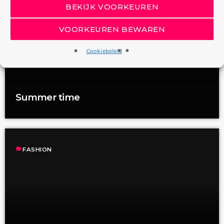
label
FASHION
BEKIJK VOORKEUREN
VOORKEUREN BEWAREN
Cookiebeleid
Summer time
label
FASHION