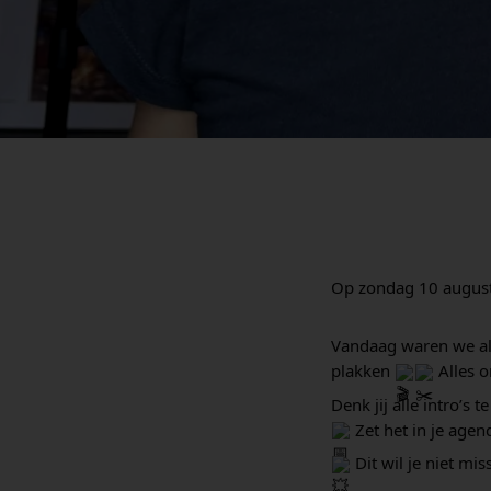
Op zondag 10 augustus
Vandaag waren we al
plakken 
 Alles 
Denk jij alle intro’s te
 Zet het in je agend
 Dit wil je niet mis