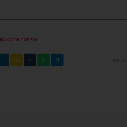
REDACTIE TOP700
email
RATE IT