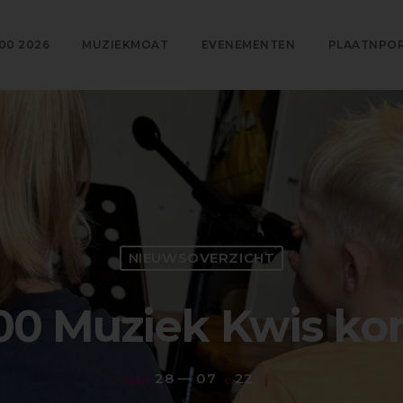
00 2026
MUZIEKMOAT
EVENEMENTEN
PLAATNPO
NIEUWSOVERZICHT
0 Muziek Kwis ko
28 — 07
22
today