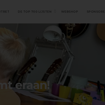
RTRET
DE TOP 700 LIJSTEN
WEBSHOP
SPONSOR
mt eraan!