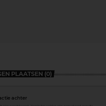
EN PLAATSEN (0)
actie achter
dt niet gepubliceerd. Verplichte velden zijn gemarkeerd met (*)