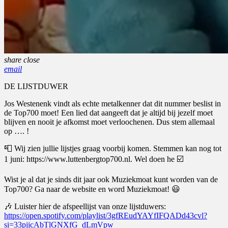
share
close
email
DE LIJSTDUWER
Jos Westenenk vindt als echte metalkenner dat dit nummer beslist in
de Top700 moet! Een lied dat aangeeft dat je altijd bij jezelf moet
blijven en nooit je afkomst moet verloochenen. Dus stem allemaal
op …. !
📮 Wij zien jullie lijstjes graag voorbij komen. Stemmen kan nog tot
1 juni: https://www.luttenbergtop700.nl. Wel doen he ☑️
Wist je al dat je sinds dit jaar ook Muziekmoat kunt worden van de
Top700? Ga naar de website en word Muziekmoat! 😃
🎶 Luister hier de afspeellijst van onze lijstduwers:
https://open.spotify.com/playlist/3gfREudYAYfIFQADd43cvl?
si=33pjjcAbTlGNXfG_dLmVpw