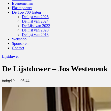
Evenementen
Plaatnportret
De Top 700 lijsten
De lijst van 2026
De lijst van 2024
De Lijst van 2022
De lijst van 2020
De lijst van 2018
Webshop
Sponsoren
Contact
Lijstduwer
De Lijstduwer – Jos Westenenk
today
19 — 05
44