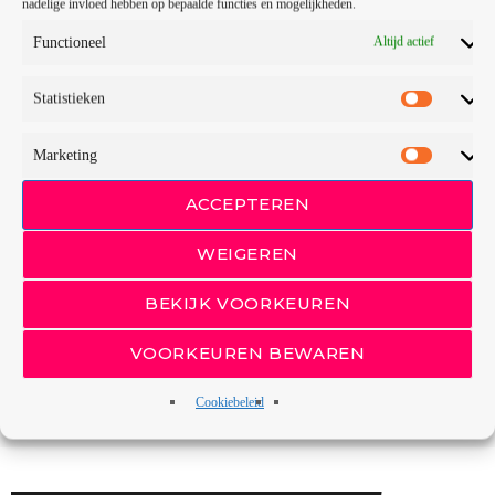
nadelige invloed hebben op bepaalde functies en mogelijkheden.
Functioneel
Altijd actief
GESCHREVEN DOOR
REDACTIE TOP700
Statistieken
Marketing
email
ACCEPTEREN
RATE IT
WEIGEREN
BEKIJK VOORKEUREN
VOORKEUREN BEWAREN
Cookiebeleid