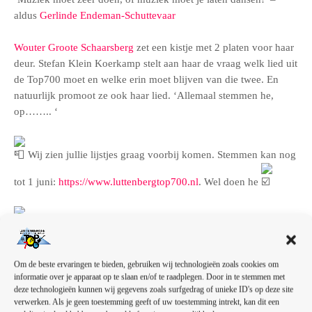
aldus
Gerlinde Endeman-Schuttevaar
Wouter Groote Schaarsberg
zet een kistje met 2 platen voor haar
deur. Stefan Klein Koerkamp stelt aan haar de vraag welk lied uit
de Top700 moet en welke erin moet blijven van die twee. En
natuurlijk promoot ze ook haar lied. ‘Allemaal stemmen he,
op…….. ‘
Wij zien jullie lijstjes graag voorbij komen. Stemmen kan nog
tot 1 juni:
https://www.luttenbergtop700.nl
. Wel doen he
Luister hier de afspeellijst van onze lijstduwers:
https://open.spotify.com/playlist/3gfREudYAYfIFQADd43cvl…
Om de beste ervaringen te bieden, gebruiken wij technologieën zoals cookies om
informatie over je apparaat op te slaan en/of te raadplegen. Door in te stemmen met
deze technologieën kunnen wij gegevens zoals surfgedrag of unieke ID's op deze site
verwerken. Als je geen toestemming geeft of uw toestemming intrekt, kan dit een