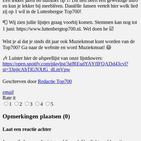
Een lekker jaren 80 nummer op 1! Dit lied heeft een geweldige intro
en kun je lekker bij meeblèren. Daniëlle Jansen vertelt hier welk lied
zij op 1 wil in de Luttenbergse Top700!
📮 Wij zien jullie lijstjes graag voorbij komen. Stemmen kan nog tot
1 juni: https://www.luttenbergtop700.nl. Wel doen he ☑️
Wist je al dat je sinds dit jaar ook Muziekmoat kunt worden van de
Top700? Ga naar de website en word Muziekmoat! 😃
🎶 Luister hier de afspeellijst van onze lijstduwers:
https://open.spotify.com/playlist/3gfREudYAYfIFQADd43cvl?
si=33pjjcAbTlGNXfG_dLmVpw
Geschreven door
Redactie Top700
email
Rate it
1
2
3
4
5
Opmerkingen plaatsen (0)
Laat een reactie achter