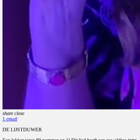
share
close
1
email
DE LIJSTDUWER