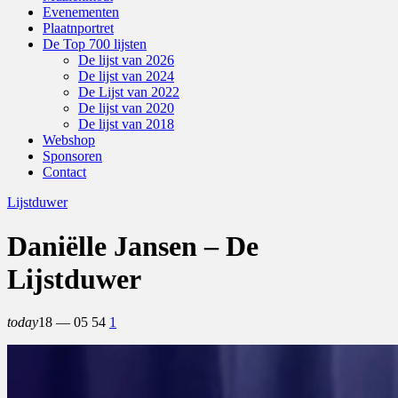
Evenementen
Plaatnportret
De Top 700 lijsten
De lijst van 2026
De lijst van 2024
De Lijst van 2022
De lijst van 2020
De lijst van 2018
Webshop
Sponsoren
Contact
Lijstduwer
Daniëlle Jansen – De
Lijstduwer
today
18 — 05
54
1