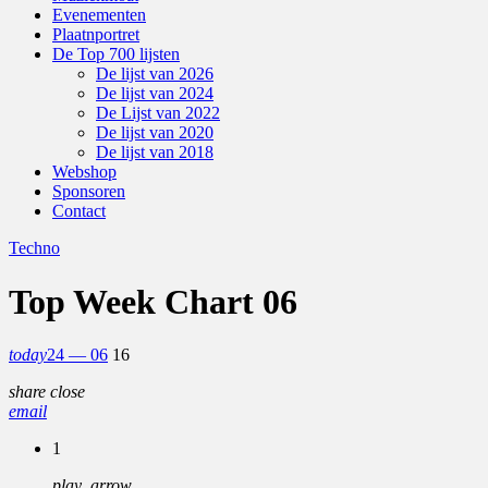
Evenementen
Plaatnportret
De Top 700 lijsten
De lijst van 2026
De lijst van 2024
De Lijst van 2022
De lijst van 2020
De lijst van 2018
Webshop
Sponsoren
Contact
Techno
Top Week Chart 06
today
24 — 06
16
share
close
email
1
play_arrow