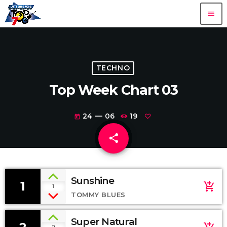
menu
TECHNO
Top Week Chart 03
24 — 06
19
today
share
email
Sunshine
1
add_shopping_cart
1
TOMMY BLUES
Super Natural
2