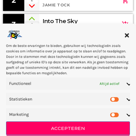
2
add_shopping_cart
JAMIE TOCK
Into The Sky
3
add_shopping_cart
0
MIKE LOST
Red
Om de beste ervaringen te bieden, gebruiken wij technologieën zoals
4
add_shopping_cart
0
cookies om informatie over je apparaat op te slaan en/of te raadplegen.
FRANK LEE
Door in te stemmen met deze technologieën kunnen wij gegevens zoals
surfgedrag of unieke ID's op deze site verwerken. Als je geen toestemming
geeft of uw toestemming intrekt, kan dit een nadelige invloed hebben op
Eclipse
5
add_shopping_cart
bepaalde functies en mogelijkheden.
1
DONNA MAY
Functioneel
Altijd actief
Blue Flowers
6
add_shopping_cart
0
Statistieken
SANDY PACK
Marketing
Storyboard
7
add_shopping_cart
1
KELLY JONES
ACCEPTEREN