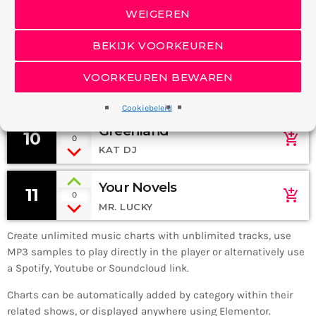
WEIGEREN
Soul
8
add_shopping_cart
1
606BEATS
BEKIJK VOORKEUREN
The Colors Of Life
VOORKEUREN BEWAREN
9
add_shopping_cart
0
MARK TROCK, BEN LOVE
Cookiebeleid
Greenland
10
add_shopping_cart
0
KAT DJ
Your Novels
11
add_shopping_cart
0
MR. LUCKY
Create unlimited music charts with unblimited tracks, use
MP3 samples to play directly in the player or alternatively use
a Spotify, Youtube or Soundcloud link.
Charts can be automatically added by category within their
related shows, or displayed anywhere using Elementor.