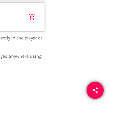
add_shopping_cart
ctly in the player or
layed anywhere using
share
email
1