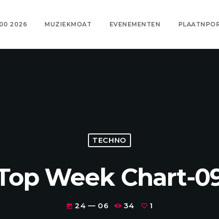
00 2026
MUZIEKMOAT
EVENEMENTEN
PLAATNPO
TECHNO
Top Week Chart-0
24 — 06
34
1
today