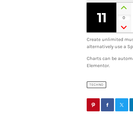
11
0
Create unlimited musi
alternatively use a S
Charts can be automat
Elementor.
TECHNO