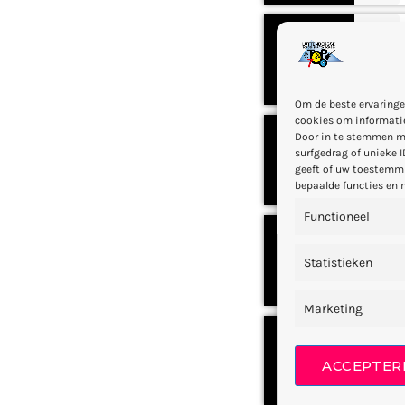
3
1
Om de beste ervaringe
cookies om informatie
Door in te stemmen m
4
surfgedrag of unieke I
2
geeft of uw toestemmi
bepaalde functies en 
Functioneel
5
1
Statistieken
Marketing
6
0
ACCEPTER