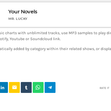
Your Novels
MR. LUCKY
c charts with unblimited tracks, use MP3 samples to play dire
potify, Youtube or Soundcloud link.
ically added by category within their related shows, or disp
email
RATE IT