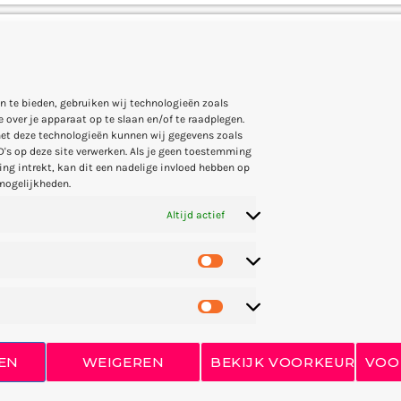
Into The Sky
MIKE LOST
n te bieden, gebruiken wij technologieën zoals
 over je apparaat op te slaan en/of te raadplegen.
et deze technologieën kunnen wij gegevens zoals
Red
D's op deze site verwerken. Als je geen toestemming
ng intrekt, kan dit een nadelige invloed hebben op
FRANK LEE
mogelijkheden.
Altijd actief
Eclipse
DONNA MAY
Blue Flowers
EN
WEIGEREN
BEKIJK VOORKEUREN
VOO
SANDY PACK