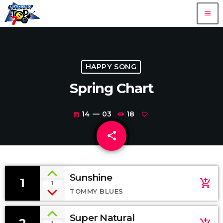
menu
HAPPY SONG
Spring Chart
14 — 03
18
today
share
email
Sunshine
1
add_shopping_cart
1
TOMMY BLUES
Super Natural
1