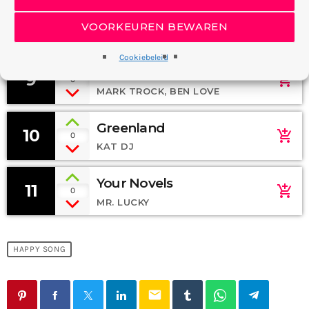
Soul
8
add_shopping_cart
1
VOORKEUREN BEWAREN
606BEATS
Cookiebeleid
The Colors Of Life
9
add_shopping_cart
0
MARK TROCK, BEN LOVE
Greenland
10
add_shopping_cart
0
KAT DJ
Your Novels
11
add_shopping_cart
0
MR. LUCKY
HAPPY SONG
email