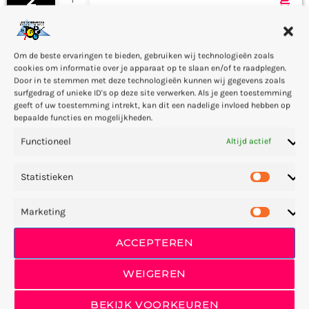
2
add_shopping_cart
JAMIE TOCK
Into The Sky
3
add_shopping_cart
Om de beste ervaringen te bieden, gebruiken wij technologieën zoals
0
MIKE LOST
cookies om informatie over je apparaat op te slaan en/of te raadplegen.
Door in te stemmen met deze technologieën kunnen wij gegevens zoals
surfgedrag of unieke ID's op deze site verwerken. Als je geen toestemming
Red
geeft of uw toestemming intrekt, kan dit een nadelige invloed hebben op
4
add_shopping_cart
0
bepaalde functies en mogelijkheden.
FRANK LEE
Functioneel
Altijd actief
Eclipse
5
add_shopping_cart
1
Statistieken
DONNA MAY
Marketing
Blue Flowers
6
add_shopping_cart
0
SANDY PACK
ACCEPTEREN
Storyboard
WEIGEREN
7
add_shopping_cart
1
KELLY JONES
BEKIJK VOORKEUREN