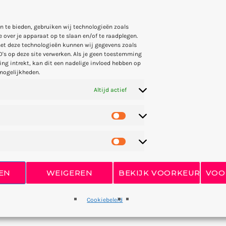
Yellow Flower
n te bieden, gebruiken wij technologieën zoals
 over je apparaat op te slaan en/of te raadplegen.
LISA TOMPSON
et deze technologieën kunnen wij gegevens zoals
D's op deze site verwerken. Als je geen toestemming
ng intrekt, kan dit een nadelige invloed hebben op
mogelijkheden.
Focus
Altijd actief
FRANK LEE
Eclipse
DONNA MAY
EN
WEIGEREN
BEKIJK VOORKEUREN
VOO
Blue Flowers
Cookiebeleid
SANDY PACK