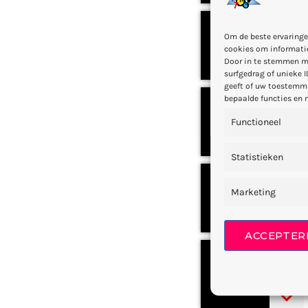
3
Om de beste ervaringe
0
cookies om informatie
Door in te stemmen m
surfgedrag of unieke I
geeft of uw toestemmi
bepaalde functies en 
4
Functioneel
0
Statistieken
5
Marketing
0
ACCEPTER
6
0