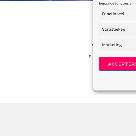
bepaalde functies en 
Functioneel
Statistieken
Je moet ingelogd zij
Marketing
Pagina gegenereerd 
ACCEPTER