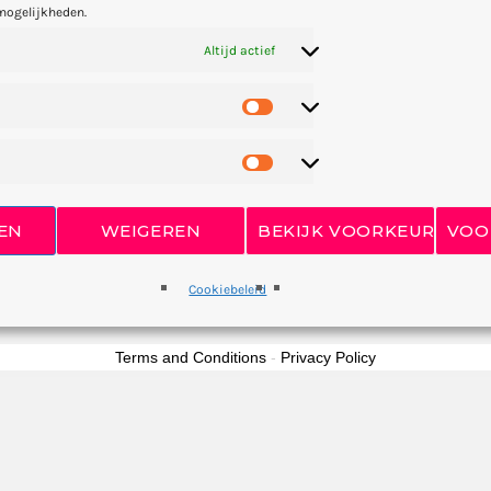
mogelijkheden.
Altijd actief
n om deze pagina te bekijken.
Log hier in.
door
WP 2FA Plugin
EN
WEIGEREN
BEKIJK VOORKEUREN
VOO
Cookiebeleid
Terms and Conditions
-
Privacy Policy