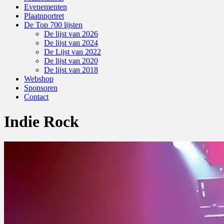
Evenementen
Plaatnportret
De Top 700 lijsten
De lijst van 2026
De lijst van 2024
De Lijst van 2022
De lijst van 2020
De lijst van 2018
Webshop
Sponsoren
Contact
Indie Rock