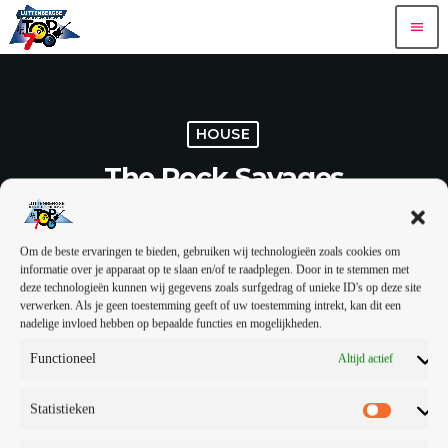
menu
HOUSE
The Rock Savages
ROBOT HEART
15 — 01
48
4
4
mic
today
Om de beste ervaringen te bieden, gebruiken wij technologieën zoals cookies om
share
email
informatie over je apparaat op te slaan en/of te raadplegen. Door in te stemmen met
deze technologieën kunnen wij gegevens zoals surfgedrag of unieke ID's op deze site
4
verwerken. Als je geen toestemming geeft of uw toestemming intrekt, kan dit een
nadelige invloed hebben op bepaalde functies en mogelijkheden.
This Radio Station Wordpress Theme allows you to create
amazing
Functioneel
Altijd actief
podcast pages
. The built-in cue tracklist manager is perfect to create
the tracklist or specific cue points with the chapters of the podcast.
Statistieken
The time cues can be clicked to link that specific point of the autio.